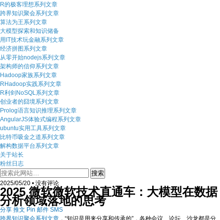
R的极客理想系列文章
跨界知识聚会系列文章
算法为王系列文章
大模型探索和知识储备
用IT技术玩金融系列文章
经济拼图系列文章
从零开始nodejs系列文章
架构师的信仰系列文章
Hadoop家族系列文章
RHadoop实践系列文章
R利剑NoSQL系列文章
创业者的囧境系列文章
Prolog语言知识推理系列文章
AngularJS体验式编程系列文章
ubuntu实用工具系列文章
比特币吸金之道系列文章
解构数据平台系列文章
关于站长
粉丝日志
2025/05/20 • 没有评论
2025 微软微软技术直通车：大模型在数据
分析领域落地的思考
分享
推文
Pin
邮件
SMS
跨界知识聚会系列文章
，“知识是用来分享和传承的”，各种会议、论坛、沙龙都是分