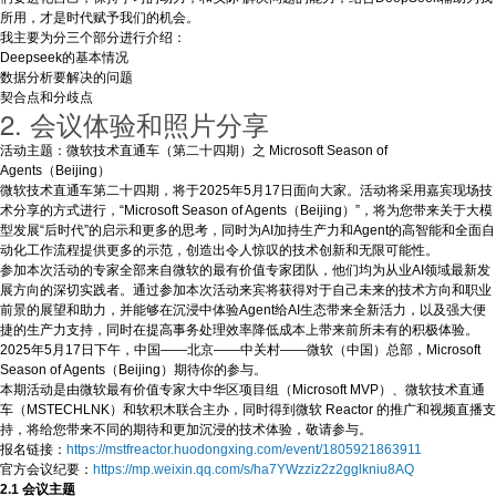
所用，才是时代赋予我们的机会。
我主要为分三个部分进行介绍：
Deepseek的基本情况
数据分析要解决的问题
契合点和分歧点
2. 会议体验和照片分享
活动主题：微软技术直通车（第二十四期）之 Microsoft Season of
Agents（Beijing）
微软技术直通车第二十四期，将于2025年5月17日面向大家。活动将采用嘉宾现场技
术分享的方式进行，“Microsoft Season of Agents（Beijing）”，将为您带来关于大模
型发展“后时代”的启示和更多的思考，同时为AI加持生产力和Agent的高智能和全面自
动化工作流程提供更多的示范，创造出令人惊叹的技术创新和无限可能性。
参加本次活动的专家全部来自微软的最有价值专家团队，他们均为从业AI领域最新发
展方向的深切实践者。通过参加本次活动来宾将获得对于自己未来的技术方向和职业
前景的展望和助力，并能够在沉浸中体验Agent给AI生态带来全新活力，以及强大便
捷的生产力支持，同时在提高事务处理效率降低成本上带来前所未有的积极体验。
2025年5月17日下午，中国——北京——中关村——微软（中国）总部，Microsoft
Season of Agents（Beijing）期待你的参与。
本期活动是由微软最有价值专家大中华区项目组（Microsoft MVP）、微软技术直通
车（MSTECHLNK）和软积木联合主办，同时得到微软 Reactor 的推广和视频直播支
持，将给您带来不同的期待和更加沉浸的技术体验，敬请参与。
报名链接：
https://mstfreactor.huodongxing.com/event/1805921863911
官方会议纪要：
https://mp.weixin.qq.com/s/ha7YWzziz2z2gglkniu8AQ
2.1 会议主题