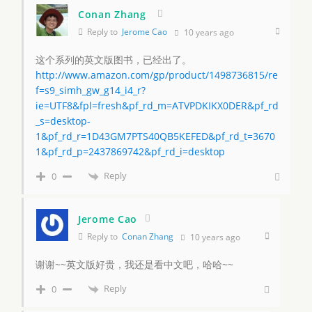
Conan Zhang
Reply to
Jerome Cao
10 years ago
这个系列的英文版图书，已经出了。
http://www.amazon.com/gp/product/1498736815/re
f=s9_simh_gw_g14_i4_r?
ie=UTF8&fpl=fresh&pf_rd_m=ATVPDKIKX0DER&pf_rd
_s=desktop-
1&pf_rd_r=1D43GM7PTS40QB5KEFED&pf_rd_t=3670
1&pf_rd_p=2437869742&pf_rd_i=desktop
Reply
0
Jerome Cao
Reply to
Conan Zhang
10 years ago
谢谢~~英文版好贵，我还是看中文吧，哈哈~~
Reply
0