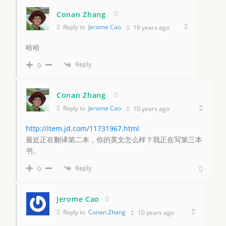
Conan Zhang
Reply to
Jerome Cao
10 years ago
哈哈
Reply
0
Conan Zhang
Reply to
Jerome Cao
10 years ago
http://item.jd.com/11731967.html
最近正在翻译第二本，你的英文怎么样？我正在写第三本
书。
Reply
0
Jerome Cao
Reply to
Conan Zhang
10 years ago