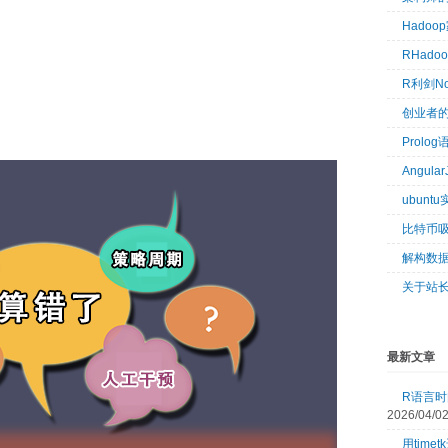
Hado
RHad
R利剑N
创业者
Prol
Angul
ubun
比特币
解构数
关于站
最新文章
R语言时间
2026/04/0
用tim