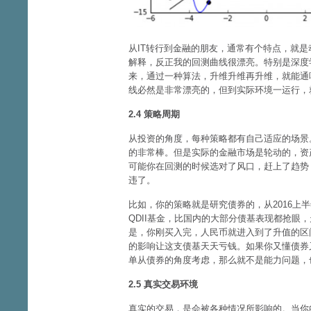
从IT转行到金融的朋友，通常有个特点，就
解释，反正我的回测曲线很漂亮。特别是深度
来，通过一种算法，升维升维再升维，就能通
线必然是非常漂亮的，但到实际环境一运行，
2.4 策略周期
从投资的角度，每种策略都有自己适应的场景
的非常棒。但是实际的金融市场是轮动的，资
可能你在回测的时候选对了风口，赶上了趋势
违了。
比如，你的策略就是研究债券的，从2016上半年
QDII基金，比国内的大部分债基表现都抢眼
是，你刚买入完，人民币就进入到了升值的区
的影响让这支债基天天亏钱。如果你又懂债券
单从债券的角度考虑，那么就不是能力问题，
2.5 真实交易环境
真实的交易，是会被各种情况所影响的。当你