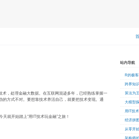
站内导航
R的极
跨界知
T技术，处理金融大数据。在互联网混迹多年，已经熟练掌握一
算法为
使劲的方式不对。要想靠技术养活自己，就要把技术变现。通
大模型
。
用IT技
天就开始踏上“用IT技术玩金融”之旅！
经济拼
从零开始
架构师