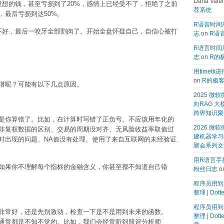
Dana Valen
设想的钱，甚至亏损到了20%，感情上已经受不了，拒绝了之前
荐系统
，最后亏损到达50%。
R语言时间序
不好，最后一咬牙全部割肉了。开始全盘怀疑自己，自信心被打
志
on
R语言
R语言时间序
志
on
R的
用timet
on
R的极
谱呢？可能有以下几点原因。
2025 
向RAG 大
跨界知识聚
是你算错了。比如，在计算时写错了正负号、不应该用年化的
2026 微软
非复权数据的区别、交易的周期没对齐、无风险收益率取值过
建机器学习模
时出现的问题、NA值没有处理、使用了来自互联网的未经验证
聚会系列文
用R语言手搓
如果你不理解每个指标的金融含义，你甚至都不知道自己错
粉丝日志
o
程序员用到
整理 | Dot
程序员用到
非常好，还是先别激动，检查一下是不是用到未来的函数。
整理 | Dot
通常都是不知不觉的。比如，我们会经常听到股评分析师