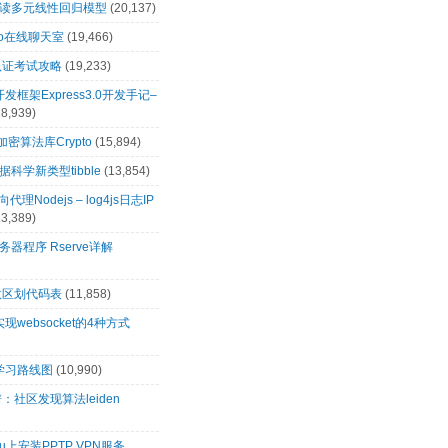
解读多元线性回归模型
(20,137)
t.io在线聊天室
(19,466)
0认证考试攻略
(19,233)
s开发框架Express3.0开发手记–
18,939)
s加密算法库Crypto
(15,894)
科学新类型tibble
(13,854)
向代理Nodejs – log4js日志IP
13,389)
务器程序 Rserve详解
政区划代码表
(11,858)
s实现websocket的4种方式
s学习路线图
(10,990)
：社区发现算法leiden
tu上安装PPTP VPN服务