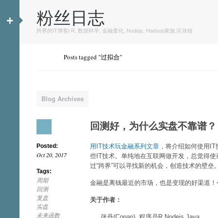
粉丝日志
+
跨界的IT博客| R, 数据科学, 金融量化, Nodejs, Hadoop家族,区块链
Posts tagged "过拟合"
Blog Archives
回测好，为什么实盘不靠谱？
Posted:
用IT技术玩金融系列文章
，将介绍如何使用I
Oct 20, 2017
些IT技术。单纯地在互联网做开发，总觉得
过“跨界”可以寻找新的机会，创造技术的壁垒
Tags:
周期
金融是离钱最近的市场，也是变现的好渠道！今
回测
复盘
关于作者：
实盘
未来函数
张丹(Conan), 程序员R,Nodejs,Java