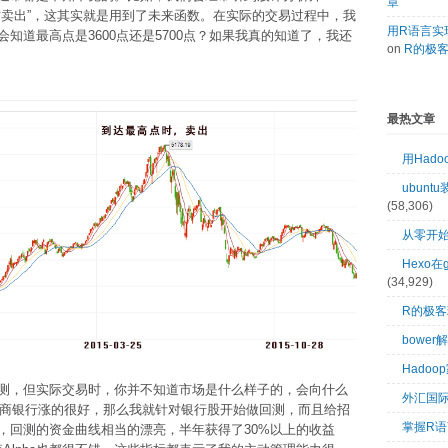
章
时卖出”，这其实就是用到了未来函数。在实际的交易过程中，我
用R语言实现
知道最高点是3600点还是5700点？如果我真的知道了，我还
on
R的极
最热文章
用Had
ubuntu
(58,306)
从零开始
Hexo在
(34,929)
R的极
bower
Hado
测，但实际交易时，你并不知道市场是什么样子的，会向什么
外汇国
招商银行涨的很好，那么我就针对银行股开始做回测，而且给招
掌握R语
，回测的资金曲线相当的漂亮，半年获得了30%以上的收益