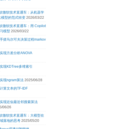
6
 微软微软技术直通车：从机器学
 大模型的范式转变
2026/03/22
微软微软技术直通车：用 Copilot
习模型
2026/03/22
手搓马尔可夫决策过程markov
7
实现方差分析ANOVA
3
实现KDTree多维索引
9
实现ngram算法
2025/06/28
计算文本的TF-IDF
7
言实现近似最近邻搜索算法
5/06/26
 微软微软技术直通车：大模型在
域落地的思考
2025/05/20