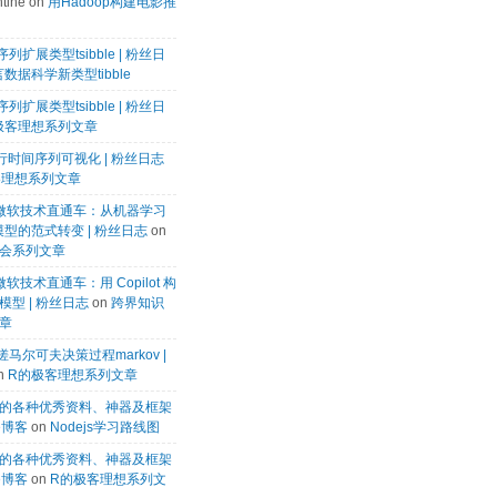
tine
on
用Hadoop构建电影推
列扩展类型tsibble | 粉丝日
数据科学新类型tibble
列扩展类型tsibble | 粉丝日
极客理想系列文章
k进行时间序列可视化 | 粉丝日志
客理想系列文章
微软微软技术直通车：从机器学习
模型的范式转变 | 粉丝日志
on
会系列文章
微软技术直通车：用 Copilot 构
型 | 粉丝日志
on
跨界知识
章
马尔可夫决策过程markov |
n
R的极客理想系列文章
的各种优秀资料、神器及框架
te博客
on
Nodejs学习路线图
的各种优秀资料、神器及框架
te博客
on
R的极客理想系列文