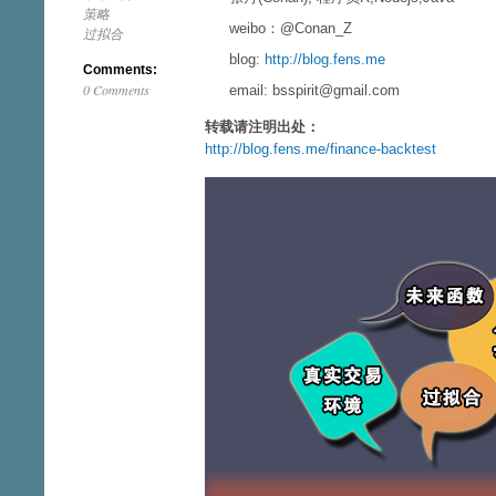
策略
weibo：@Conan_Z
过拟合
blog:
http://blog.fens.me
Comments:
0 Comments
email: bsspirit@gmail.com
转载请注明出处：
http://blog.fens.me/finance-backtest