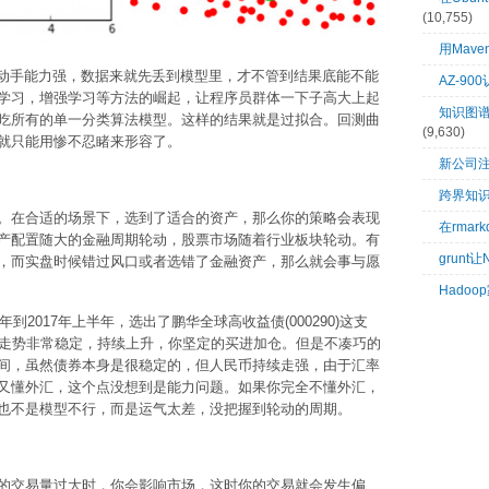
(10,755)
用Mave
是动手能力强，数据来就先丢到模型里，才不管到结果底能不能
AZ-9
学习，增强学习等方法的崛起，让程序员群体一下子高大上起
知识图谱：
吃所有的单一分类算法模型。这样的结果就是过拟合。回测曲
(9,630)
就只能用惨不忍睹来形容了。
新公司
跨界知
。在合适的场景下，选到了适合的资产，那么你的策略会表现
在rma
产配置随大的金融周期轮动，股票市场随着行业板块轮动。有
grunt
，而实盘时候错过风口或者选错了金融资产，那么就会事与愿
Hado
到2017年上半年，选出了鹏华全球高收益债(000290)这支
，走势非常稳定，持续上升，你坚定的买进加仓。但是不凑巧的
间，虽然债券本身是很稳定的，但人民币持续走强，由于汇率
又懂外汇，这个点没想到是能力问题。如果你完全不懂外汇，
也不是模型不行，而是运气太差，没把握到轮动的周期。
的交易量过大时，你会影响市场，这时你的交易就会发生偏