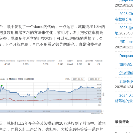
用open
2025/03/1
2025 Gl
在数据分析
，顺手复制了一个demo的代码，一点运行，就能跑出10%的
2025
把参数用机器学习的方法来优化，黎明时，终于把收益率提高
地
2025/03
兴奋，觉得多年所学的IT技术终于可以实现赚钱的理想了，金
用Dee
来，下个月就辞职，再也不用看S*领导的脸色，真是浪费生命
2025/02/2
Deeps
如何确
怎么理
影响数
2025/01/2
2024
析落地的最
最新评论
天，就把打工2年多辛辛苦苦攒到的10万块投到了股市中。谁想
向走，而且又赶上严监管、去杠杆、大股东减持等等一系列的