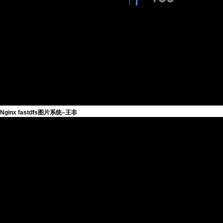
Nginx fastdfs图片系统–王非