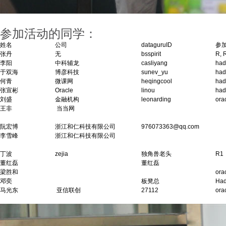
参加活动的同学：
姓名
公司
dataguruID
参
张丹
无
bsspirit
R, 
李阳
中科辅龙
casliyang
had
于双海
博彦科技
sunev_yu
had
何青
微课网
heqingcool
had
张宣彬
Oracle
linou
had
刘盛
金融机构
leonarding
or
王非
当当网
阮宏博
浙江和仁科技有限公司
976073363@qq.com
李雪峰
浙江和仁科技有限公司
丁波
zejia
独角兽老头
R1
董红磊
董红磊
梁胜和
or
邓奕
板凳总
Ha
马光东
亚信联创
27112
or