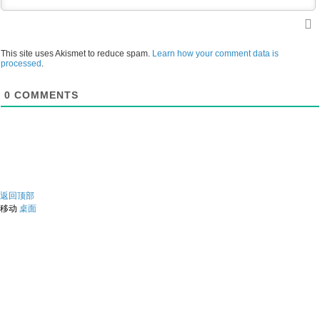
This site uses Akismet to reduce spam.
Learn how your comment data is
processed
.
0
COMMENTS
返回顶部
移动
桌面