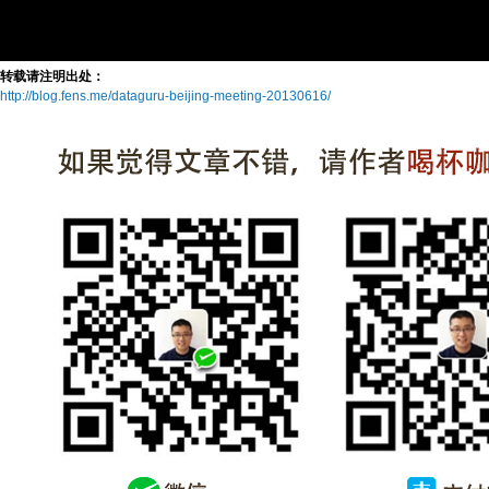
转载请注明出处：
http://blog.fens.me/dataguru-beijing-meeting-20130616/