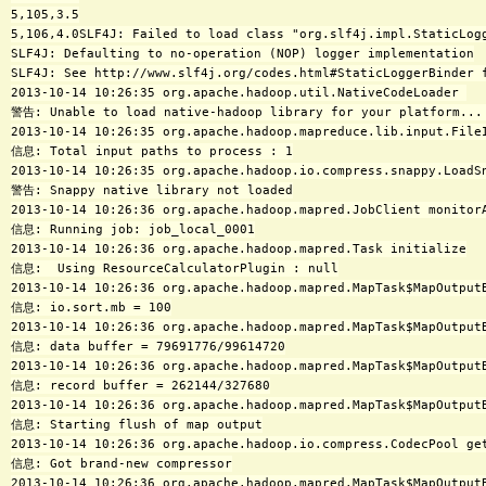
5,105,3.5

5,106,4.0SLF4J: Failed to load class "org.slf4j.impl.StaticLogg
SLF4J: Defaulting to no-operation (NOP) logger implementation

SLF4J: See http://www.slf4j.org/codes.html#StaticLoggerBinder f
2013-10-14 10:26:35 org.apache.hadoop.util.NativeCodeLoader 
警告: Unable to load native-hadoop library for your platform... 
2013-10-14 10:26:35 org.apache.hadoop.mapreduce.lib.input.FileI
信息: Total input paths to process : 1

2013-10-14 10:26:35 org.apache.hadoop.io.compress.snappy.LoadS
警告: Snappy native library not loaded

2013-10-14 10:26:36 org.apache.hadoop.mapred.JobClient monitorA
信息: Running job: job_local_0001

2013-10-14 10:26:36 org.apache.hadoop.mapred.Task initialize

信息:  Using ResourceCalculatorPlugin : null

2013-10-14 10:26:36 org.apache.hadoop.mapred.MapTask$MapOutput
信息: io.sort.mb = 100

2013-10-14 10:26:36 org.apache.hadoop.mapred.MapTask$MapOutput
信息: data buffer = 79691776/99614720

2013-10-14 10:26:36 org.apache.hadoop.mapred.MapTask$MapOutput
信息: record buffer = 262144/327680

2013-10-14 10:26:36 org.apache.hadoop.mapred.MapTask$MapOutputB
信息: Starting flush of map output

2013-10-14 10:26:36 org.apache.hadoop.io.compress.CodecPool get
信息: Got brand-new compressor

2013-10-14 10:26:36 org.apache.hadoop.mapred.MapTask$MapOutputB