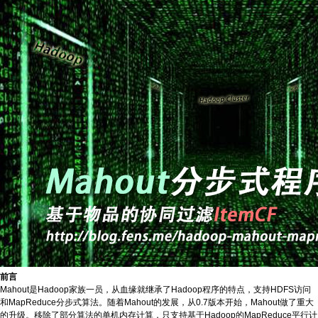
前言
Mahout是Hadoop家族一员，从血缘就继承了Hadoop程序的特点，支持HDFS访问
和MapReduce分步式算法。随着Mahout的发展，从0.7版本开始，Mahout做了重大
的升级。移除了部分算法的单机内存计算，只支持基于Hadoop的MapReduce平行计