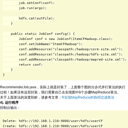
        job.setConf(conf);

        job.run(args);

        hdfs.cat(outFile);

    }

    public static JobConf config() {

        JobConf conf = new JobConf(ItemCFHadoop.class);

        conf.setJobName("ItemCFHadoop");

        conf.addResource("classpath:/hadoop/core-site.xml");

        conf.addResource("classpath:/hadoop/hdfs-site.xml");

        conf.addResource("classpath:/hadoop/mapred-site.xml");

        return conf;

    }

RecommenderJob.java，实际上就是封装了，上面整个图的分步式并行算法的执行
过程！如果没有这层封装，我们需要自己去实现图中8个步骤MapReduce算法。
关于上面算法的深度剖析，请参考文章：
R实现MapReduce的协同过滤算法
4). 运行程序
控制台输出：
Delete: hdfs://192.168.1.210:9000/user/hdfs/userCF

Create: hdfs://192.168.1.210:9000/user/hdfs/userCF
