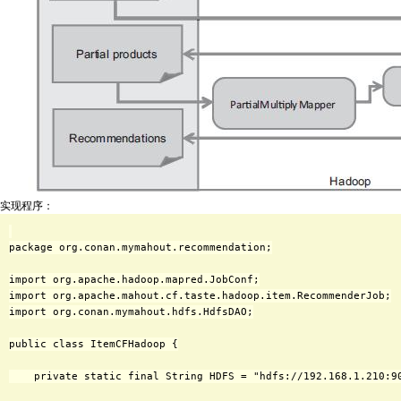
实现程序：
package org.conan.mymahout.recommendation;

import org.apache.hadoop.mapred.JobConf;

import org.apache.mahout.cf.taste.hadoop.item.RecommenderJob;

import org.conan.mymahout.hdfs.HdfsDAO;

public class ItemCFHadoop {

    private static final String HDFS = "hdfs://192.168.1.210:90