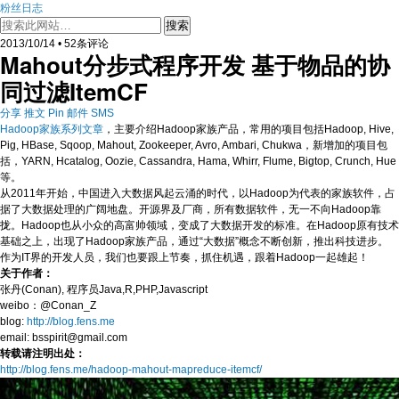
粉丝日志
2013/10/14 • 52条评论
Mahout分步式程序开发 基于物品的协
同过滤ItemCF
分享
推文
Pin
邮件
SMS
Hadoop家族系列文章
，主要介绍Hadoop家族产品，常用的项目包括Hadoop, Hive,
Pig, HBase, Sqoop, Mahout, Zookeeper, Avro, Ambari, Chukwa，新增加的项目包
括，YARN, Hcatalog, Oozie, Cassandra, Hama, Whirr, Flume, Bigtop, Crunch, Hue
等。
从2011年开始，中国进入大数据风起云涌的时代，以Hadoop为代表的家族软件，占
据了大数据处理的广阔地盘。开源界及厂商，所有数据软件，无一不向Hadoop靠
拢。Hadoop也从小众的高富帅领域，变成了大数据开发的标准。在Hadoop原有技术
基础之上，出现了Hadoop家族产品，通过“大数据”概念不断创新，推出科技进步。
作为IT界的开发人员，我们也要跟上节奏，抓住机遇，跟着Hadoop一起雄起！
关于作者：
张丹(Conan), 程序员Java,R,PHP,Javascript
weibo：@Conan_Z
blog:
http://blog.fens.me
email: bsspirit@gmail.com
转载请注明出处：
http://blog.fens.me/hadoop-mahout-mapreduce-itemcf/