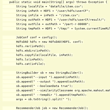
    public static void main(String[] args) throws Exception {

        String localFile = "datafile/item.csv";

        String inPath = HDFS + "/user/hdfs/userCF";

        String inFile = inPath + "/item.csv";

        String outPath = HDFS + "/user/hdfs/userCF/result/";

        String outFile = outPath + "/part-r-00000";

        String tmpPath = HDFS + "/tmp/" + System.currentTimeMil
        JobConf conf = config();

        HdfsDAO hdfs = new HdfsDAO(HDFS, conf);

        hdfs.rmr(inPath);

        hdfs.mkdirs(inPath);

        hdfs.copyFile(localFile, inPath);

        hdfs.ls(inPath);

        hdfs.cat(inFile);

        StringBuilder sb = new StringBuilder();

        sb.append("--input ").append(inPath);

        sb.append(" --output ").append(outPath);

        sb.append(" --booleanData true");

        sb.append(" --similarityClassname org.apache.mahout.mat
        sb.append(" --tempDir ").append(tmpPath);

        args = sb.toString().split(" ");

        RecommenderJob job = new RecommenderJob();
