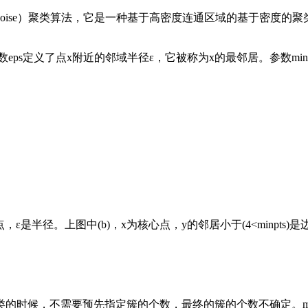
 of Applications with Noise）聚类算法，它是一种基于高密
ts)。参数eps定义了点x附近的邻域半径ε，它被称为x的最邻居。参数mi
核心点，ε是半径。上图中(b)，x为核心点，y的邻居小于(4<min
聚类的时候，不需要预先指定簇的个数，最终的簇的个数不确定。mi