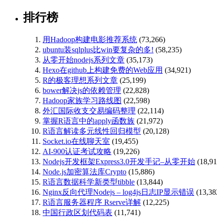
排行榜
用Hadoop构建电影推荐系统
(73,266)
ubuntu装sqlplus比win要复杂的多!
(58,235)
从零开始nodejs系列文章
(35,173)
Hexo在github上构建免费的Web应用
(34,921)
R的极客理想系列文章
(25,199)
bower解决js的依赖管理
(22,828)
Hadoop家族学习路线图
(22,598)
外汇国际收支交易编码整理
(22,114)
掌握R语言中的apply函数族
(21,972)
R语言解读多元线性回归模型
(20,128)
Socket.io在线聊天室
(19,455)
AI-900认证考试攻略
(19,226)
Nodejs开发框架Express3.0开发手记–从零开始
(18,91
Node.js加密算法库Crypto
(15,886)
R语言数据科学新类型tibble
(13,844)
Nginx反向代理Nodejs – log4js日志IP显示错误
(13,38
R语言服务器程序 Rserve详解
(12,225)
中国行政区划代码表
(11,741)