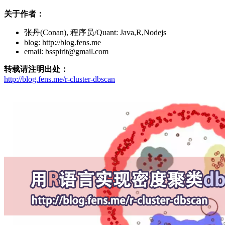
关于作者：
张丹(Conan), 程序员/Quant: Java,R,Nodejs
blog: http://blog.fens.me
email: bsspirit@gmail.com
转载请注明出处：
http://blog.fens.me/r-cluster-dbscan