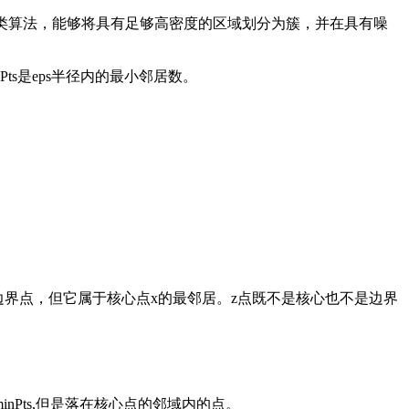
度连通区域的基于密度的聚类算法，能够将具有足够高密度的区域划分为簇，并在具有噪
nPts是eps半径内的最小邻居数。
pts)是边界点，但它属于核心点x的最邻居。z点既不是核心也不是边界
nPts,但是落在核心点的邻域内的点。