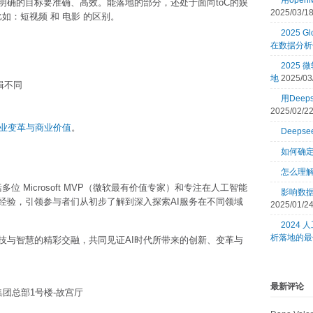
用open
明确的目标要准确、高效。能落地的部分，还处于面向toC的娱
2025/03/1
比如：短视频 和 电影 的区别。
2025 Gl
在数据分析
2025
地
2025/03
辑不同
用Dee
2025/02/2
行业变革与商业价值
。
Deeps
如何确
怎么理
位 Microsoft MVP（微软最有价值专家）和专注在人工智能
影响数
经验，引领参与者们从初步了解到深入探索AI服务在不同领域
2025/01/2
2024
析落地的最
技与智慧的精彩交融，共同见证AI时代所带来的创新、变革与
最新评论
团总部1号楼-故宫厅