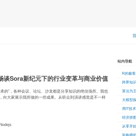
站内导航
R的极
camp: 畅谈Sora新纪元下的行业变革与商业价值
跨界知
传承的”，各种会议、论坛、沙龙都是分享知识的绝佳场所。我也
算法为
，向大家展示我所做的一些成果。从听众到演讲感觉是不一样
大模型
用IT技
经济拼
odejs
从零开始
架构师