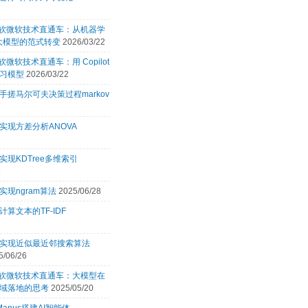
6
 微软微软技术直通车：从机器学
 大模型的范式转变
2026/03/22
微软微软技术直通车：用 Copilot
习模型
2026/03/22
手搓马尔可夫决策过程markov
7
实现方差分析ANOVA
3
实现KDTree多维索引
9
实现ngram算法
2025/06/28
计算文本的TF-IDF
7
言实现近似最近邻搜索算法
5/06/26
 微软微软技术直通车：大模型在
域落地的思考
2025/05/20