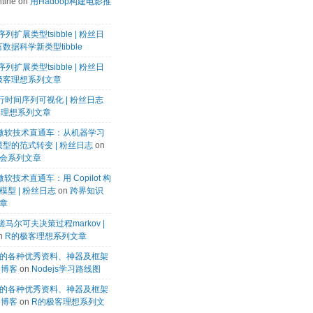
tine
on
用Hadoop构建电影推
列扩展类型tsibble | 粉丝日
数据科学新类型tibble
列扩展类型tsibble | 粉丝日
极客理想系列文章
k进行时间序列可视化 | 粉丝日志
客理想系列文章
微软微软技术直通车：从机器学习
模型的范式转变 | 粉丝日志
on
会系列文章
微软技术直通车：用 Copilot 构
型 | 粉丝日志
on
跨界知识
章
马尔可夫决策过程markov |
n
R的极客理想系列文章
的各种优秀资料、神器及框架
te博客
on
Nodejs学习路线图
的各种优秀资料、神器及框架
te博客
on
R的极客理想系列文