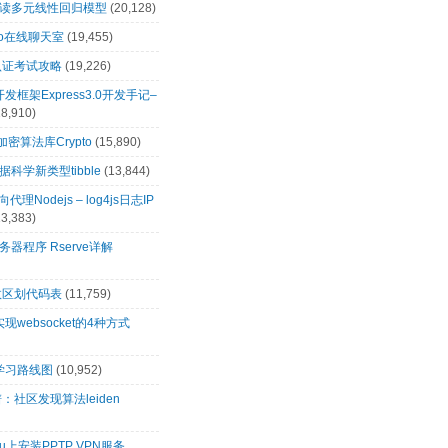
解读多元线性回归模型
(20,128)
t.io在线聊天室
(19,455)
0认证考试攻略
(19,226)
s开发框架Express3.0开发手记–
18,910)
s加密算法库Crypto
(15,890)
科学新类型tibble
(13,844)
向代理Nodejs – log4js日志IP
13,383)
务器程序 Rserve详解
政区划代码表
(11,759)
s实现websocket的4种方式
s学习路线图
(10,952)
：社区发现算法leiden
tu上安装PPTP VPN服务