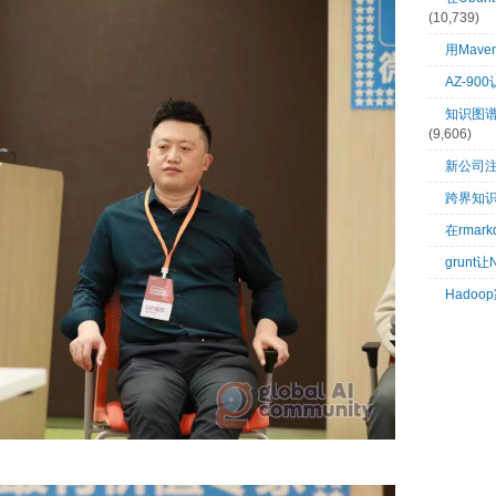
(10,739)
用Mave
AZ-9
知识图谱：
(9,606)
新公司
跨界知
在rma
grunt
Hado