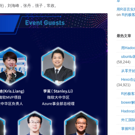
章
待)，刘海峰，张丹，强子，常政。
用R语言实现
on
R的极
最热文章
用Had
ubuntu
(58,244)
从零开始
Hexo在
(34,921)
R的极
bower
Hado
外汇国
掌握R语