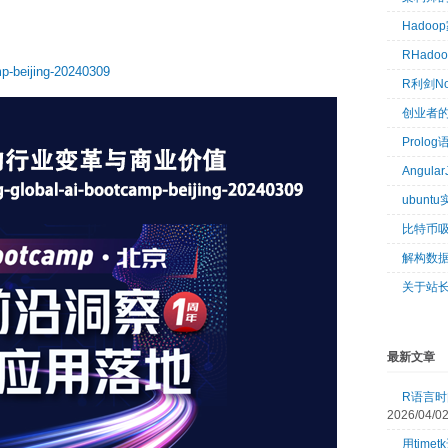
Hado
RHad
mp-beijing-20240309
R利剑N
创业者
Prol
Angul
ubun
比特币
解构数
关于站
最新文章
R语言时间
2026/04/0
用tim