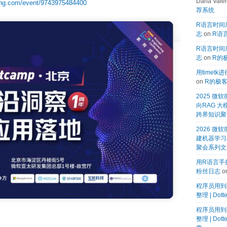
Dana Valen
ing.com/event/9743975484400
荐系统
R语言时间序
志
on
R语言
R语言时间序
志
on
R的
用timet
on
R的极
2025 
向RAG 大
跨界知识聚
2026 微软
建机器学习模
聚会系列文
用R语言手搓
粉丝日志
o
程序员用到
整理 | Dot
程序员用到
整理 | Dot