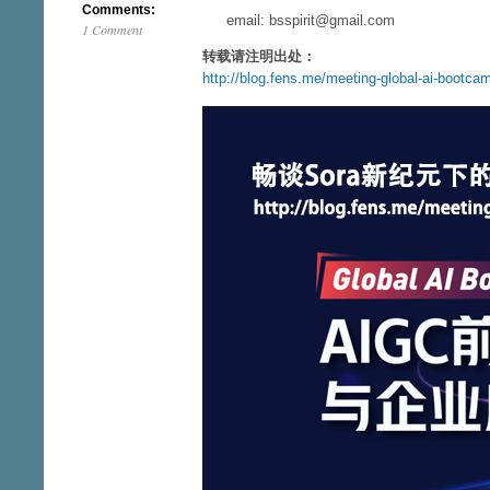
Comments:
email: bsspirit@gmail.com
1 Comment
转载请注明出处：
http://blog.fens.me/meeting-global-ai-bootca