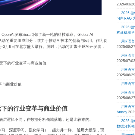
2026/03/2
2025
习向RAG
2026 
构建机器学
enAl发布Sora引领了新一轮的科技革命。Global Al
g Conf系列活动的重要组成部分，致力于推动AI技术的创新与应用。作为促
用R语言
3月9日在北京盛大举行。届时，活动将汇聚全球AI开发者，
2025/08/2
用R语言
2025/07/0
纪元下的行业变革与商业价值
用R语言
2025/06/2
用R语言
革与商业价值
用R语言
2025/06/2
纪元下的行业变革与商业价值
用R语
Annoy
202
底层逻辑不同，在数据分析领域落地，还是比较难的。
2025
数据分析领
（机器学习、深度学习、强化学习），能力并一样。 通用大模型，现