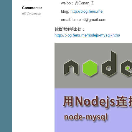
weibo：@Conan_Z
Comments:
blog:
http://blog.fens.me
68 Comments
email: bsspirit@gmail.com
转载请注明出处：
http://blog.fens.me/nodejs-mysql-intro/