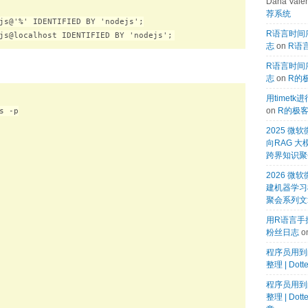
Dana Valen
荐系统
js@'%' IDENTIFIED BY 'nodejs';

R语言时间序
志
on
R语言
R语言时间序
志
on
R的
用timet
on
R的极
 -p

2025 
向RAG 大
跨界知识聚
2026 微软
建机器学习模
聚会系列文
用R语言手搓
粉丝日志
o
程序员用到
整理 | Dot
程序员用到
整理 | Dot