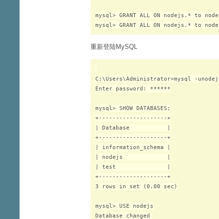
mysql> GRANT ALL ON nodejs.* to node
重新登陆MySQL
C:\Users\Administrator>mysql -unodejs
Enter password: ******

mysql> SHOW DATABASES;

+--------------------+

| Database           |

+--------------------+

| information_schema |

| nodejs             |

| test               |

+--------------------+

3 rows in set (0.00 sec)

mysql> USE nodejs
