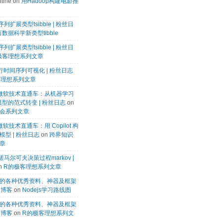
tine
on
用Hadoop构建电影推
列扩展类型tsibble | 粉丝日
数据科学新类型tibble
列扩展类型tsibble | 粉丝日
极客理想系列文章
k进行时间序列可视化 | 粉丝日志
客理想系列文章
微软微软技术直通车：从机器学习
模型的范式转变 | 粉丝日志
on
会系列文章
微软技术直通车：用 Copilot 构
型 | 粉丝日志
on
跨界知识
章
马尔可夫决策过程markov |
n
R的极客理想系列文章
的各种优秀资料、神器及框架
te博客
on
Nodejs学习路线图
的各种优秀资料、神器及框架
te博客
on
R的极客理想系列文