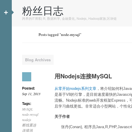
粉丝日志
+
跨界的IT博客| R, 数据科学, 金融量化, Nodejs, Hadoop家族,区块链
Posts tagged "node-mysql"
Blog Archives
用Nodejs连接MySQL
Posted:
从零开始nodejs系列文章
，将介绍如何利Javas
Sep 11, 2013
是基于V8的引擎，是目前速度最快的Javascri
流畅。Nodejs标准的web开发框架Expre
Tags:
且学习曲线更低。非常适合小型网站，个性化网
MySQL
node-mysql
关于作者
nodejs
断线重连
张丹(Conan), 程序员Java,R,PHP,Javascri
连接池