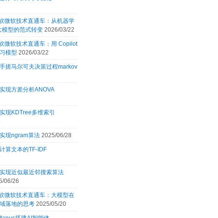
6
 微软微软技术直通车：从机器学
 大模型的范式转变
2026/03/22
微软微软技术直通车：用 Copilot
习模型
2026/03/22
手搓马尔可夫决策过程markov
7
实现方差分析ANOVA
3
实现KDTree多维索引
9
实现ngram算法
2025/06/28
计算文本的TF-IDF
7
言实现近似最近邻搜索算法
5/06/26
 微软微软技术直通车：大模型在
域落地的思考
2025/05/20