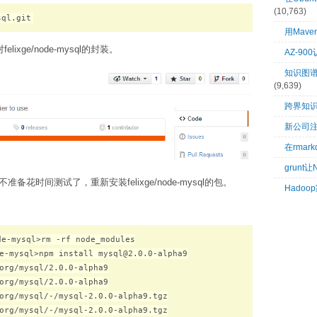
(10,763)
sql.git
用Mave
xge/node-mysql的封装。
AZ-9
知识图谱：
(9,639)
跨界知
新公司
在rma
grunt
不准备花时间测试了，重新安装felixge/node-mysql的包。
Hado
e-mysql>rm -rf node_modules

e-mysql>npm install mysql@2.0.0-alpha9

org/mysql/2.0.0-alpha9

org/mysql/2.0.0-alpha9

org/mysql/-/mysql-2.0.0-alpha9.tgz

org/mysql/-/mysql-2.0.0-alpha9.tgz
