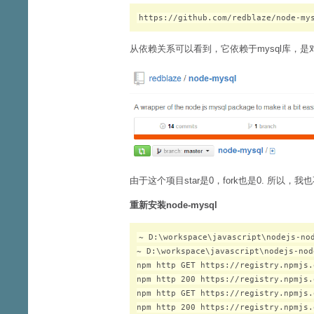
https://github.com/redblaze/node-my
从依赖关系可以看到，它依赖于mysql库，是对feli
由于这个项目star是0，fork也是0. 所以，我也
重新安装node-mysql
~ D:\workspace\javascript\nodejs-nod
~ D:\workspace\javascript\nodejs-nod
npm http GET https://registry.npmjs.
npm http 200 https://registry.npmjs.
npm http GET https://registry.npmjs.
npm http 200 https://registry.npmjs.