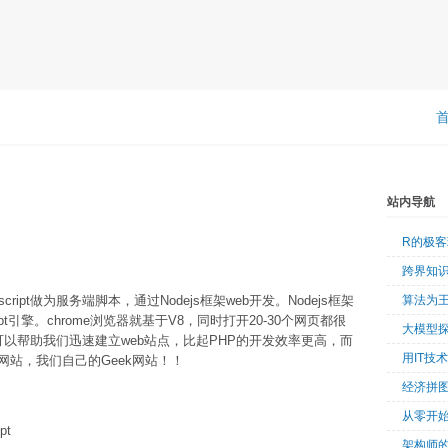
站内导航
R的极
跨界知
cript做为服务端脚本，通过Nodejs框架web开发。Nodejs框架
算法为
pt引擎。chrome浏览器就基于V8，同时打开20-30个网页都很
大模型
ss，可以帮助我们迅速建立web站点，比起PHP的开发效率更高，而
用IT技
站，我们自己的Geek网站！！
经济拼
从零开始
pt
架构师