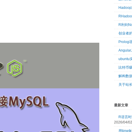
Hado
RHad
R利剑N
创业者
Prol
Angul
ubun
比特币
解构数
关于站
最新文章
R语言时间
2026/04/0
用tim