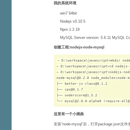
我的系统环境
win7 64bit
Nodejs:v0.10.5
Npm:1.2.19
MySQL:Server version: 5.6.11 MySQL C
创建工程:nodejs-node-mysql
~ D:\workspace\javascript>mkdir node
~ D:\workspace\javascript>cd nodejs-
~ D:\workspace\javascript\nodejs-nod
node-mysql@0.2.0 node_modules\node-my
├── better-js-class@0.1.2

├── cps@0.1.7

├── underscore@1.5.2

这里有一个小插曲
安装“node-mysql”后，打开package.js