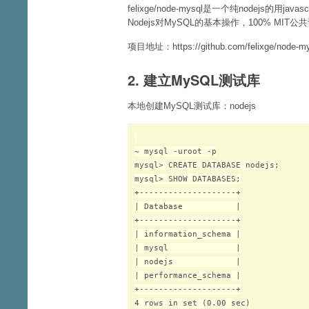
felixge/node-mysql是一个纯nodejs的用ja
Nodejs对MySQL的基本操作，100% MIT
项目地址：https://github.com/felixge/node-my
2. 建立MySQL测试库
本地创建MySQL测试库：nodejs
~ mysql -uroot -p

mysql> CREATE DATABASE nodejs;

mysql> SHOW DATABASES;

+--------------------+

| Database           |

+--------------------+

| information_schema |

| mysql              |

| nodejs             |

| performance_schema |

+--------------------+

4 rows in set (0.00 sec)
