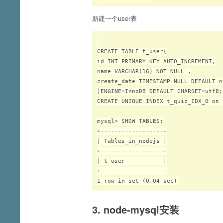
新建一个user表
CREATE TABLE t_user(

id INT PRIMARY KEY AUTO_INCREMENT,

name VARCHAR(16) NOT NULL ,

create_date TIMESTAMP NULL DEFAULT no
)ENGINE=InnoDB DEFAULT CHARSET=utf8;

CREATE UNIQUE INDEX t_quiz_IDX_0 on 
mysql> SHOW TABLES;

+------------------+

| Tables_in_nodejs |

+------------------+

| t_user           |

+------------------+

3. node-mysql安装