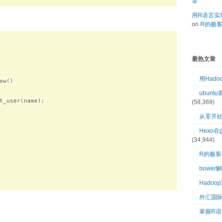
章
用R语言实现
on
R的极
最热文章
用Had
w()

ubuntu
t_user(name);

(58,369)
从零开始
Hexo在
(34,944)
R的极
bower
Hado
外汇国
掌握R语