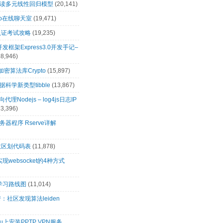
解读多元线性回归模型
(20,141)
t.io在线聊天室
(19,471)
0认证考试攻略
(19,235)
s开发框架Express3.0开发手记–
18,946)
s加密算法库Crypto
(15,897)
科学新类型tibble
(13,867)
向代理Nodejs – log4js日志IP
13,396)
务器程序 Rserve详解
政区划代码表
(11,878)
s实现websocket的4种方式
s学习路线图
(11,014)
：社区发现算法leiden
tu上安装PPTP VPN服务