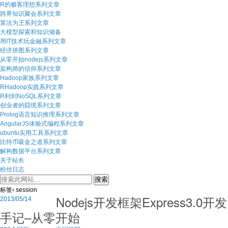
R的极客理想系列文章
跨界知识聚会系列文章
算法为王系列文章
大模型探索和知识储备
用IT技术玩金融系列文章
经济拼图系列文章
从零开始nodejs系列文章
架构师的信仰系列文章
Hadoop家族系列文章
RHadoop实践系列文章
R利剑NoSQL系列文章
创业者的囧境系列文章
Prolog语言知识推理系列文章
AngularJS体验式编程系列文章
ubuntu实用工具系列文章
比特币吸金之道系列文章
解构数据平台系列文章
关于站长
粉丝日志
标签› session
Nodejs开发框架Express3.0开发
2013/05/14
手记–从零开始