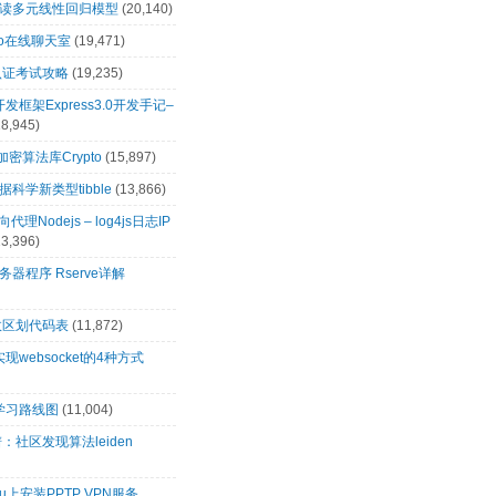
解读多元线性回归模型
(20,140)
t.io在线聊天室
(19,471)
0认证考试攻略
(19,235)
s开发框架Express3.0开发手记–
18,945)
s加密算法库Crypto
(15,897)
科学新类型tibble
(13,866)
向代理Nodejs – log4js日志IP
13,396)
务器程序 Rserve详解
政区划代码表
(11,872)
s实现websocket的4种方式
s学习路线图
(11,004)
：社区发现算法leiden
tu上安装PPTP VPN服务