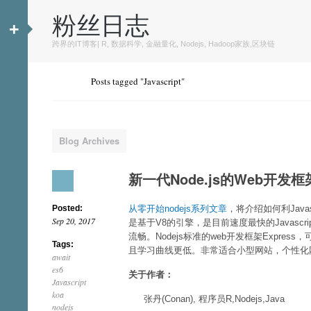
粉丝日志
+
跨界的IT博客| R, 数据科学, 金融量化, Nodejs, Hadoop家族,区块链
Posts tagged "Javascript"
Blog Archives
新一代Node.js的Web开发框架
Posted:
从零开始nodejs系列文章
，将介绍如何利Javas
Sep 20, 2017
是基于V8的引擎，是目前速度最快的Javascri
流畅。Nodejs标准的web开发框架Expre
Tags:
且学习曲线更低。非常适合小型网站，个性化网
await
es6
关于作者：
Javascript
koa
张丹(Conan), 程序员R,Nodejs,Java
nodejs