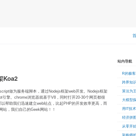
站内导航
R的极
Koa2
跨界知
cript做为服务端脚本，通过Nodejs框架web开发。Nodejs框架
算法为
pt引擎。chrome浏览器就基于V8，同时打开20-30个网页都很
大模型
ss，可以帮助我们迅速建立web站点，比起PHP的开发效率更高，而
用IT技
站，我们自己的Geek网站！！
经济拼
从零开始
架构师