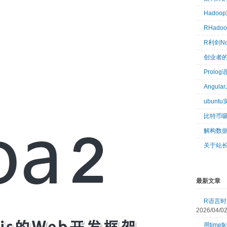
Hado
RHad
R利剑N
创业者
Prol
Angul
ubun
比特币
解构数
关于站
最新文章
R语言时间
2026/04/0
用tim