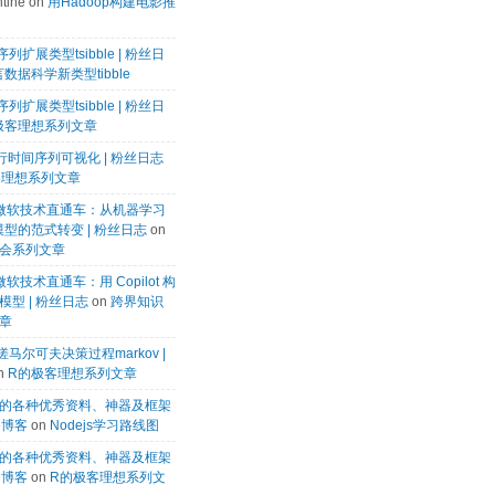
tine
on
用Hadoop构建电影推
列扩展类型tsibble | 粉丝日
数据科学新类型tibble
列扩展类型tsibble | 粉丝日
极客理想系列文章
k进行时间序列可视化 | 粉丝日志
客理想系列文章
微软微软技术直通车：从机器学习
模型的范式转变 | 粉丝日志
on
会系列文章
微软技术直通车：用 Copilot 构
型 | 粉丝日志
on
跨界知识
章
马尔可夫决策过程markov |
n
R的极客理想系列文章
的各种优秀资料、神器及框架
te博客
on
Nodejs学习路线图
的各种优秀资料、神器及框架
te博客
on
R的极客理想系列文