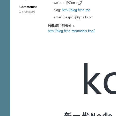
weibo：@Conan_Z
Comments:
blog:
http://blog.fens.me
0 Comments
email: bsspirit@gmail.com
转载请注明出处：
http://blog.fens.me/nodejs-koa2