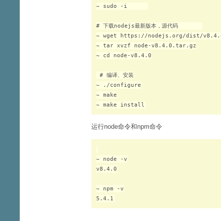
~ sudo -i      

# 下载nodejs最新版本，源代码       

~ wget https://nodejs.org/dist/v8.4.
~ tar xvzf node-v8.4.0.tar.gz

~ cd node-v8.4.0

 # 编译、安装

~ ./configure

~ make

运行node命令和npm命令
~ node -v

v8.4.0

~ npm -v
