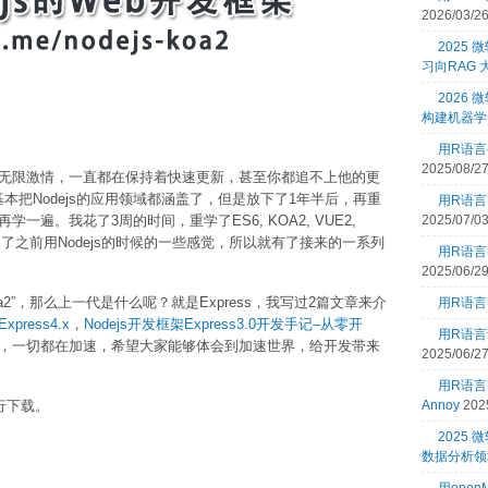
2026/03/2
2025
习向RAG
2026 
构建机器学
用R语言
2025/08/2
力和无限激情，一直都在保持着快速更新，甚至你都追不上他的更
基本把Nodejs的应用领域都涵盖了，但是放下了1年半后，再重
用R语言
学一遍。我花了3周的时间，重学了ES6, KOA2, VUE2,
2025/07/0
，终于找回了之前用Nodejs的时候的一些感觉，所以就有了接来的一系列
用R语言
2025/06/2
oa2”，那么上一代是什么呢？就是Express，我写过2篇文章来介
用R语言
xpress4.x
，
Nodejs开发框架Express3.0开发手记–从零开
用R语言
的2.x，一切都在加速，希望大家能够体会到加速世界，给开发带来
2025/06/2
用R语
行下载。
Annoy
202
2025
数据分析领