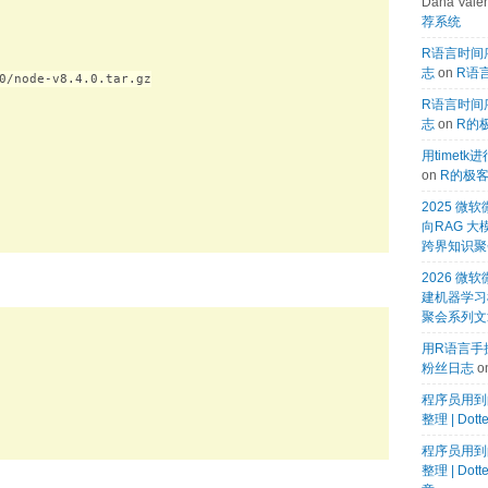
Dana Valen
荐系统
R语言时间序
志
on
R语言
0/node-v8.4.0.tar.gz

R语言时间序
志
on
R的
用timet
on
R的极
2025 
向RAG 大
跨界知识聚
2026 微软
建机器学习模
聚会系列文
用R语言手搓
粉丝日志
o
程序员用到
整理 | Dot
程序员用到
整理 | Dot