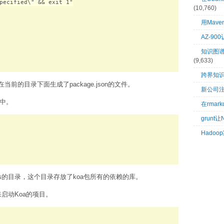
pecified\" && exit 1"

(10,760)
用Mave
AZ-9
知识图谱：
(9,633)
跨界知
当前的目录下面生成了package.json的文件。
新公司
目中。
在rma
grunt
Hado
les的目录，这个目录存放了koa包所有的依赖的库。
来启动Koa的项目。