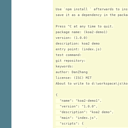
Use `npm install 
` afterwards to ins
save it as a dependency in the packa
Press ^C at any time to quit.

package name: (koa2-demo1)

version: (1.0.0)

description: koa2 demo

entry point: (index.js)

test command:

git repository:

keywords:

author: DanZhang
license: (ISC) MIT

About to write to d:\workspace\js\ko
{

  "name": "koa2-demo1",

  "version": "1.0.0",

  "description": "koa2 demo",

  "main": "index.js",

  "scripts": {
