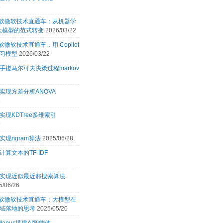
6
 微软微软技术直通车：从机器学
 大模型的范式转变
2026/03/22
微软微软技术直通车：用 Copilot
习模型
2026/03/22
手搓马尔可夫决策过程markov
7
实现方差分析ANOVA
3
实现KDTree多维索引
9
实现ngram算法
2025/06/28
计算文本的TF-IDF
7
言实现近似最近邻搜索算法
5/06/26
 微软微软技术直通车：大模型在
域落地的思考
2025/05/20