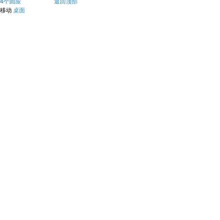
4个回应
返回顶部
移动
桌面