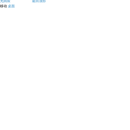
无回应
返回顶部
移动
桌面