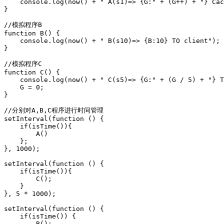
    console.log(now() + " A(s1)=> {G:" + (G++) + "} Cac
}

//模拟程序B

function B() {

    console.log(now() + " B(s10)=> {B:10} TO client");

}

//模拟程序C

function C() {

    console.log(now() + " C(s5)=> {G:" + (G / 5) + "} T
    G = 0;

}

//分别对A,B,C程序进行时间管理

setInterval(function () {

    if(isTime()){

        A()

    };

}, 1000);

setInterval(function () {

    if(isTime()){

        C();

    }

}, 5 * 1000);

setInterval(function () {

    if(isTime()) {

        B();
