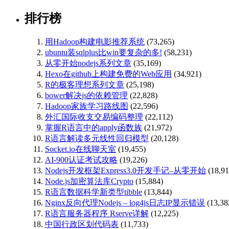
排行榜
用Hadoop构建电影推荐系统
(73,265)
ubuntu装sqlplus比win要复杂的多!
(58,231)
从零开始nodejs系列文章
(35,169)
Hexo在github上构建免费的Web应用
(34,921)
R的极客理想系列文章
(25,198)
bower解决js的依赖管理
(22,828)
Hadoop家族学习路线图
(22,596)
外汇国际收支交易编码整理
(22,112)
掌握R语言中的apply函数族
(21,972)
R语言解读多元线性回归模型
(20,128)
Socket.io在线聊天室
(19,455)
AI-900认证考试攻略
(19,226)
Nodejs开发框架Express3.0开发手记–从零开始
(18,91
Node.js加密算法库Crypto
(15,884)
R语言数据科学新类型tibble
(13,844)
Nginx反向代理Nodejs – log4js日志IP显示错误
(13,38
R语言服务器程序 Rserve详解
(12,225)
中国行政区划代码表
(11,733)