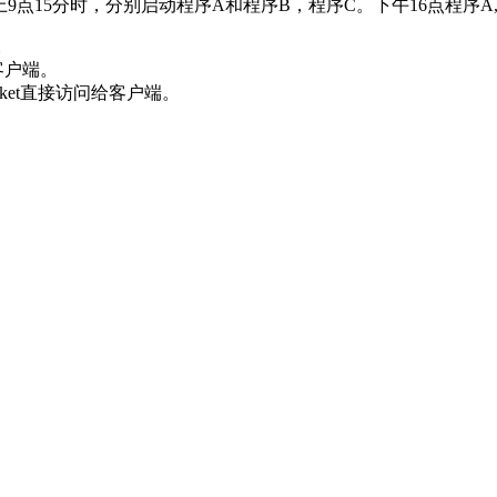
，早上9点15分时，分别启动程序A和程序B，程序C。下午16点程序A,
。
给客户端。
cket直接访问给客户端。