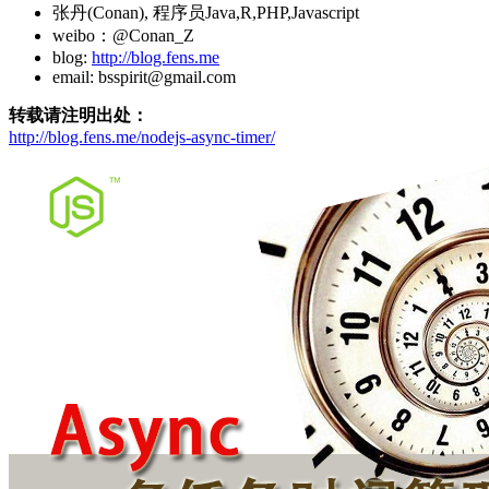
张丹(Conan), 程序员Java,R,PHP,Javascript
weibo：@Conan_Z
blog:
http://blog.fens.me
email: bsspirit@gmail.com
转载请注明出处：
http://blog.fens.me/nodejs-async-timer/