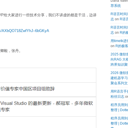
Dana Valen
荐系统
R语言时间序
VP给大家进行一些技术分享，我们不讲虚的都是干活，边讲
志
on
R语言
R语言时间序
om/s/AXbQO718ZwfYhJ–6bGKyA
志
on
R的
用timet
on
R的极
，卿毅，张丹。
2025 
向RAG 大
跨界知识聚
2026 微软
建机器学习模
聚会系列文
用R语言手搓
粉丝日志
o
程序员用到
整理 | Dot
程序员用到
整理 | Dot