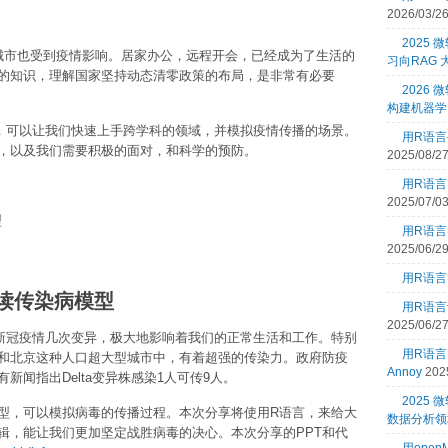
2026/03/2
2025
城市也受到疫情影响。居家办公，远程开会，已经成为了生活的
习向RAG
的知识，理解国家坚持动态清零政策的布局，是非常有必要
2026 
构建机器学
，可以让我们快速上手跨学科的领域，并模拟疫情传播的场景。
用R语言
，以及我们需要积极的面对，和科学的预防。
2025/08/2
用R语言
2025/07/0
型
用R语言
2025/06/2
用R语言
解读传染病模型
用R语言
2025/06/2
新冠疫情几次变异，极大地影响着我们的正常生活和工作。特别
用R语
在上海和北京这种人口超大型城市中，有着超强的传染力。政府防疫
Annoy
202
闻指出Delta变异株感染1人可传9人。
2025
型，可以模拟病毒的传播过程。本次分享将使用R语言，来给大
数据分析领
辑，能让我们更加坚定战胜病毒的决心。本次分享的PPT和代