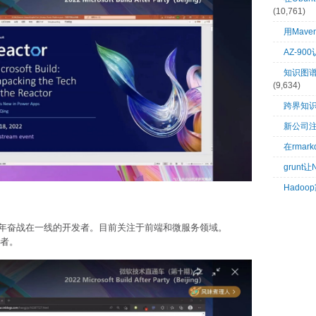
(10,761)
用Mave
AZ-9
知识图谱：
(9,634)
跨界知
新公司
在rma
grunt
Hado
年奋战在一线的开发者。目前关注于前端和微服务领域。
作者。