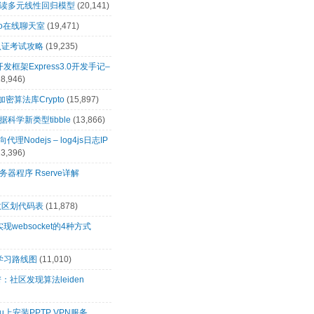
解读多元线性回归模型
(20,141)
t.io在线聊天室
(19,471)
0认证考试攻略
(19,235)
s开发框架Express3.0开发手记–
18,946)
s加密算法库Crypto
(15,897)
科学新类型tibble
(13,866)
向代理Nodejs – log4js日志IP
13,396)
务器程序 Rserve详解
政区划代码表
(11,878)
s实现websocket的4种方式
s学习路线图
(11,010)
：社区发现算法leiden
tu上安装PPTP VPN服务