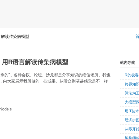
：用R语言解读传染病模型
Party：用R语言解读传染病模型
站内导航
传承的”，各种会议、论坛、沙龙都是分享知识的绝佳场所。我也
R的极
，向大家展示我所做的一些成果。从听众到演讲感觉是不一样
跨界知
算法为
大模型
odejs
用IT技
经济拼
从零开始
架构师