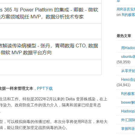
章
用R语言实现
on
R的极
最热文章
用Had
ubuntu
(58,359)
从零开始
Hexo在
(34,941)
数据一样来管理文本
，
PPT下载
R的极
和工作。特别是2022年2月以来的 Delta 变异株感染，在上
bower
传染力。政府防疫工作的强力介入，隔离和居家已经是常态
。
Hado
外汇国
型，可以模拟病毒的传播过程。本次分享将使用R语言，来给大
辑，能让我们更加坚定战胜病毒的决心。
掌握R语