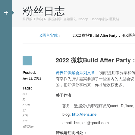
粉丝日志
+
跨界的IT博客| R, 数据科学, 金融量化, Nodejs, Hadoop家族,区块链
R语言实践
»
2022 微软Build After Party
2022 微软Build After 
Posted:
跨界知识聚会系列文章
，“知识是用来分享和
Jun 22, 2022
有幸作为演讲嘉宾参加了一些国内的大型会议
的，把知识分享出来，你才能收获更多。
Tags:
ms
关于作者
R
SEIR
张丹，数据分析师/程序员/Quant: R,Java,N
SI
blog:
http://fens.me
SIR
SIS
email: bsspirit@gmail.com
传染病
转载请注明出处：