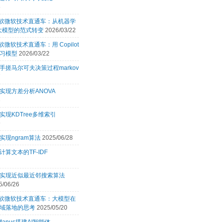
6
 微软微软技术直通车：从机器学
 大模型的范式转变
2026/03/22
微软微软技术直通车：用 Copilot
习模型
2026/03/22
手搓马尔可夫决策过程markov
7
实现方差分析ANOVA
3
实现KDTree多维索引
9
实现ngram算法
2025/06/28
计算文本的TF-IDF
7
言实现近似最近邻搜索算法
5/06/26
 微软微软技术直通车：大模型在
域落地的思考
2025/05/20