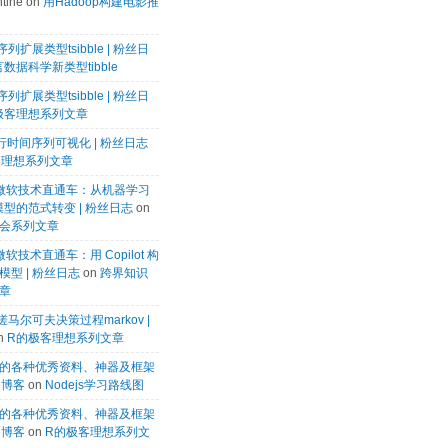
tine
on
用Hadoop构建电影推
列扩展类型tsibble | 粉丝日
数据科学新类型tibble
列扩展类型tsibble | 粉丝日
极客理想系列文章
k进行时间序列可视化 | 粉丝日志
客理想系列文章
微软微软技术直通车：从机器学习
模型的范式转变 | 粉丝日志
on
会系列文章
微软技术直通车：用 Copilot 构
型 | 粉丝日志
on
跨界知识
章
马尔可夫决策过程markov |
n
R的极客理想系列文章
的各种优秀资料、神器及框架
te博客
on
Nodejs学习路线图
的各种优秀资料、神器及框架
te博客
on
R的极客理想系列文