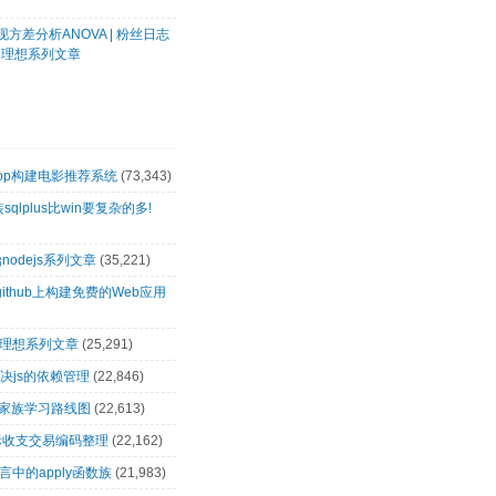
方差分析ANOVA | 粉丝日志
客理想系列文章
oop构建电影推荐系统
(73,343)
装sqlplus比win要复杂的多!
nodejs系列文章
(35,221)
github上构建免费的Web应用
客理想系列文章
(25,291)
解决js的依赖管理
(22,846)
op家族学习路线图
(22,613)
际收支交易编码整理
(22,162)
言中的apply函数族
(21,983)