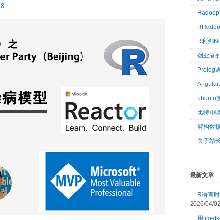
18
Hado
RHad
R利剑N
创业者
Prol
Angul
ubun
比特币
解构数
关于站
最新文章
R语言时间
2026/04/0
用tim