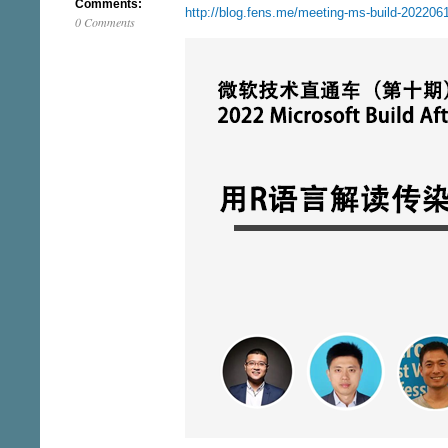
Comments:
http://blog.fens.me/meeting-ms-build-202206
0 Comments