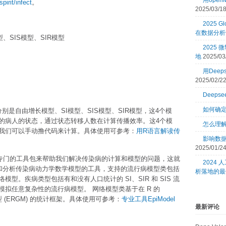
用open
pirit/infect
。
2025/03/1
2025 Gl
在数据分析
、SIS模型、SIR模型
2025
地
2025/03
用Dee
2025/02/2
Deeps
如何确
是自由增长模型、SI模型、SIS模型、SIR模型，这4个模
的病人的状态，通过状态转移人数在计算传播效率。这4个模
怎么理
我们可以手动撸代码来计算。具体使用可参考：
用R语言解读传
影响数
2025/01/2
专门的工具包来帮助我们解决传染病的计算和模型的问题，这就
2024
了用于模拟和分析传染病动力学数学模型的工具，支持的流行病模型类包括
析落地的最
型。疾病类型包括有和没有人口统计的 SI、SIR 和 SIS 流
拟任意复杂性的流行病模型。 网络模型类基于在 R 的
型 (ERGM) 的统计框架。具体使用可参考：
专业工具EpiModel
最新评论