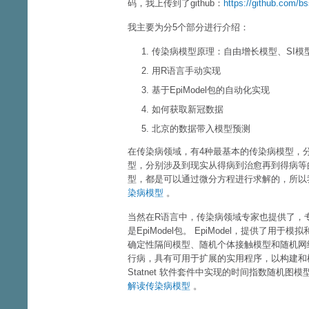
码，我上传到了github：
https://github.com/bss
我主要为分5个部分进行介绍：
传染病模型原理：自由增长模型、SI模型
用R语言手动实现
基于EpiModel包的自动化实现
如何获取新冠数据
北京的数据带入模型预测
在传染病领域，有4种最基本的传染病模型，分别
型，分别涉及到现实从得病到治愈再到得病等
型，都是可以通过微分方程进行求解的，所以
染病模型
。
当然在R语言中，传染病领域专家也提供了，
是EpiModel包。 EpiModel，提供
确定性隔间模型、随机个体接触模型和随机网络模
行病，具有可用于扩展的实用程序，以构建和模
Statnet 软件套件中实现的时间指数随机图模
解读传染病模型
。