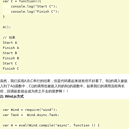
var C = function(){

    console.log("Start C");

    console.log("Finish C");

}

A();

// 结果

Start A

Finish A

Start B

Finish B

Start C

虽然，我们实现A,B,C串行的结果，但是代码看起来就有些不好看了。B()的调入被嵌
入到了A()函数中，C()的调用也被嵌入到的B()的函数中。如果我们的调用流程再长
些，回调嵌套就会成为挥之不去的噩梦啊！！
2). Wind.js方式
var Wind = require("wind");

var Task =  Wind.Async.Task;

var A = eval(Wind.compile("async", function () {
