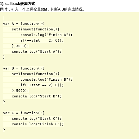
1). callback嵌套方式
同时，引入一个全局变量stat，判断A,B的完成情况。
var A = function(){

    setTimeout(function(){

        console.log("Finish A");

        if(++stat == 2) C();

    },3000);

    console.log("Start A");

}

var B = function(){

    setTimeout(function(){

        console.log("Finish B");

        if(++stat == 2) C();

    },5000);

    console.log("Start B");

}

var C = function(){

    console.log("Start C");

    console.log("Finish C");

}
