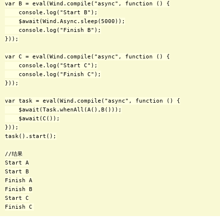
var B = eval(Wind.compile("async", function () {

    console.log("Start B");

    $await(Wind.Async.sleep(5000));

    console.log("Finish B");

}));

var C = eval(Wind.compile("async", function () {

    console.log("Start C");

    console.log("Finish C");

}));

var task = eval(Wind.compile("async", function () {

    $await(Task.whenAll(A(),B()));

    $await(C());

}));

task().start();

//结果

Start A

Start B

Finish A

Finish B

Start C
