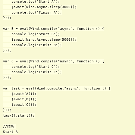
    console.log("Start A");

    $await(Wind.Async.sleep(3000));

    console.log("Finish A");

}));

var B = eval(Wind.compile("async", function () {

    console.log("Start B");

    $await(Wind.Async.sleep(5000));

    console.log("Finish B");

}));

var C = eval(Wind.compile("async", function () {

    console.log("Start C");

    console.log("Finish C");

}));

var task = eval(Wind.compile("async", function () {

    $await(A());

    $await(B());

    $await(C());

}));

task().start();

//结果 

Start A
