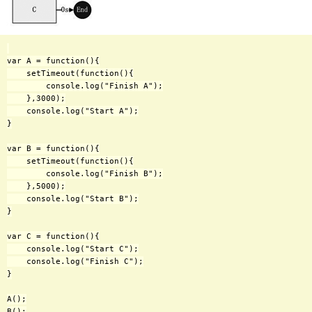
var A = function(){

    setTimeout(function(){

        console.log("Finish A");

    },3000);

    console.log("Start A");

}

var B = function(){

    setTimeout(function(){

        console.log("Finish B");

    },5000);

    console.log("Start B");

}

var C = function(){

    console.log("Start C");

    console.log("Finish C");

}

A();

B();
