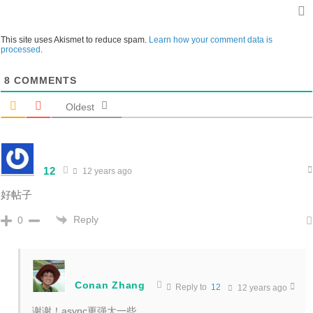
This site uses Akismet to reduce spam.
Learn how your comment data is
processed
.
8
COMMENTS
Oldest
12
12 years ago
好帖子
Reply
0
Conan Zhang
Reply to
12
12 years ago
谢谢！async更强大一些。