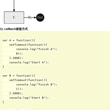
1). callback嵌套方式
var A = function(){

    setTimeout(function(){

        console.log("Finish A");

        B();

    },3000);

    console.log("Start A");

}

var B = function(){

    setTimeout(function(){

        console.log("Finish B");

        C();

    },5000);

    console.log("Start B");

}
