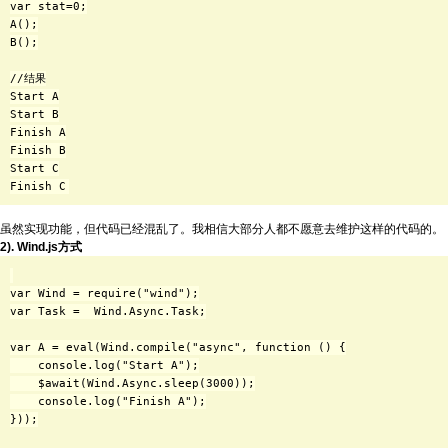
var stat=0;

A();

B();

//结果

Start A

Start B

Finish A

Finish B

Start C

虽然实现功能，但代码已经混乱了。我相信大部分人都不愿意去维护这样的代码的。
2). Wind.js方式
var Wind = require("wind");

var Task =  Wind.Async.Task;

var A = eval(Wind.compile("async", function () {

    console.log("Start A");

    $await(Wind.Async.sleep(3000));

    console.log("Finish A");

}));
