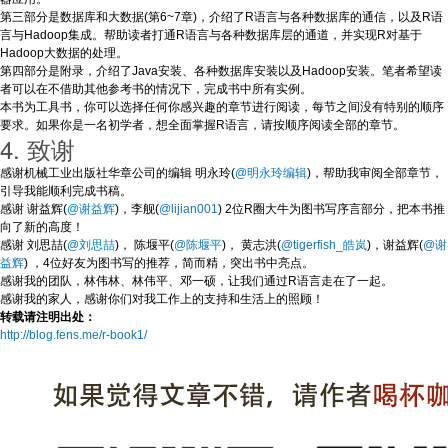
第三部分是数据库和大数据(第6~7章)，介绍了R语言与各种数据库的通信，以及R语
言与Hadoop集成。帮助读者打通R语言与各种数据库层的通道，并实现R对基于
Hadoop大数据的处理。
第四部分是附录，介绍了Java安装、各种数据库安装以及Hadoop安装。笔者希望读
者可以在不借助其他参考书的情况下，完成书中所有实例。
本书为工具书，你可以选择任何你感兴趣的章节进行阅读，每节之间没有特别的顺序
要求。如果你是一名初学者，想全面掌握R语言，请按顺序阅读全部的章节。
4. 致谢
感谢机械工业出版社华章公司的编辑 明永玲(
@明永玲编辑
)，帮助我审阅全部章节，
引导我能顺利完成书稿。
感谢 谢益辉(
@谢益辉
)，李舰(
@lijian001
) 2位R圈大牛为图书写序言部分，把本书推
向了新的高度！
感谢 刘思喆(
@刘思喆
)， 陈堰平(
@陈堰平
)， 黄志洪(
@tigerfish_皓岚
)，谢益辉(
@谢
益辉
) ，4位好友为图书写的推荐，简而精，突出书中亮点。
感谢我的团队，林伟林、林伟平、邓一硕，让我们通过R语言走在了一起。
感谢我的家人，感谢你们对我工作上的支持和生活上的照顾！
转载请注明出处：
http://blog.fens.me/r-book1/