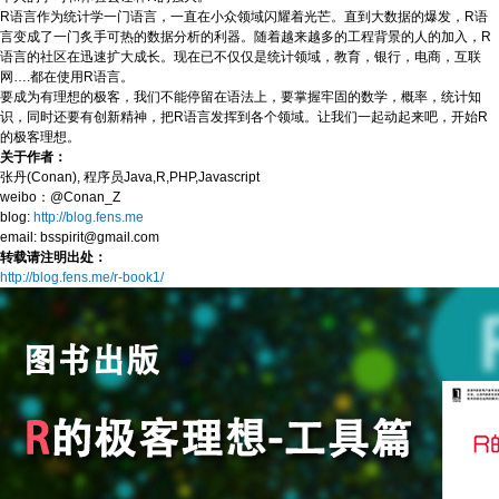
R语言作为统计学一门语言，一直在小众领域闪耀着光芒。直到大数据的爆发，R语
言变成了一门炙手可热的数据分析的利器。随着越来越多的工程背景的人的加入，R
语言的社区在迅速扩大成长。现在已不仅仅是统计领域，教育，银行，电商，互联
网….都在使用R语言。
要成为有理想的极客，我们不能停留在语法上，要掌握牢固的数学，概率，统计知
识，同时还要有创新精神，把R语言发挥到各个领域。让我们一起动起来吧，开始R
的极客理想。
关于作者：
张丹(Conan), 程序员Java,R,PHP,Javascript
weibo：@Conan_Z
blog:
http://blog.fens.me
email: bsspirit@gmail.com
转载请注明出处：
http://blog.fens.me/r-book1/