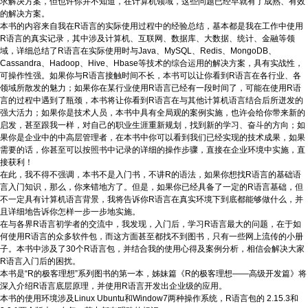
求解决方案，但也许你并不知道，在计算机领域，这些问题已经早就有了成熟、有效
的解决方案。
本书的内容来自我在R语言的实际使用过程中的经验总结，基本都是我在工作中使用
R语言的真实记录，其中涉及计算机、互联网、数据库、大数据、统计、金融等领
域，详细总结了R语言在实际使用时与Java、MySQL、Redis、MongoDB、
Cassandra、Hadoop、Hive、Hbase等技术的综合运用的解决方案，具有实战性，
可操作性强。如果你与R语言接触时间不长，本书可以让你看到R语言在各行业、各
领域所散发的魅力；如果你在某行业使用R语言已经有一段时间了，可能在使用R语
言的过程中遇到了瓶颈，本书将让你看到R语言在与其他计算机语言结合后所迸发的
强大活力；如果你是技术人员，本书中具有全局观的案例实施，也许会给你带来新的
启发，甚至跟我一样，对自己的职业生涯重新规划，找到新的学习、奋斗的方向；如
果你是企业中的中高层管理者，在本书中你可以看到我们已经实现的技术成果，如果
需要的话，你甚至可以按照书中记录的详细的操作步骤，直接在企业环境中实施，直
接获利！
在此，我不得不强调，本书不是入门书，不讲R的语法，如果你想找R语言的基础语
言入门知识，那么，你来错地方了。但是，如果你已经具备了一定的R语言基础，但
不一定具有计算机语言背景，我将告诉你R语言在真实环境下到底都能够做什么，并
且详细地告诉你怎样一步一步地实施。
在与各界R语言初学者的交流中，我发现，入门后，学习R语言最大的问题，在于如
何使用R语言的众多软件包，而这方面甚至都找不到图书，只有一些网上流传的小册
子。本书中涉及了30个R语言包，并结合我的使用心得及案例分析，相信会解决大家
R语言入门后的困扰。
本书是“R的极客理想”系列图书的第一本，姊妹篇《R的极客理想——高级开发篇》将
深入介绍R语言底层原理，并使用R语言开发出企业级的应用。
本书的使用环境涉及Linux Ubuntu和Window7两种操作系统，R语言包的 2.15.3和