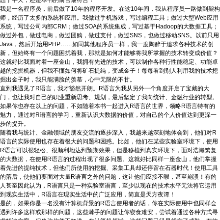
想了半天，还是本书的前言最符合！
我是一名程序员，前后做了10年的程序开发。在这10年间，我从程序员一路做到架构
师，经历了太多的系统和应用。我做过手机游戏，写过编程工具；做过大型Web应用
系统，写过公司内部CRM；做过SOA的系统集成，写过基于Hadoop的大数据工具；
做过外包，做过电商，做过团购，做过支付，做过SNS，也做过移动SNS。以前只用
Java，然后开始用PHP……如同其他程序员一样，我一度陶醉于追求各种技术的创
新，但始终有一个问题困扰着我，那就是如何才能够将我所掌握的技术转变成价值？
这就好比我面对着一座金山，我拥有先进的技术，可以制作各种行性能稳定、功能卓
越的挖掘机器，但我不懂如何将矿石提纯，变成金子！每每看到别人利用我的技术挖
掘出金子时，我只能满脸的羡慕，心中无限的不甘。
直到我遇见了R语言，我才豁然开朗。R语言为我从另外一个角度开启了宝藏的大
门，也让我对自己的职业重新思考、规划，最后坚定了我向统计、金融行业的转型。
如果你也存在以上的问题，不如随着本书一起进入R语言的世界，领略R语言特有的
魅力，通过对R语言的学习，重新认识大数据的价值，对自己的个人价值达到更深一
步的提升。
随着我与统计、金融领域的朋友交流的逐步深入，我越来越深刻地体会到，他们对R
语言的实际使用也存在着很大的问题和困惑。比如，他们在某些实验室环境下，使用
R语言可以很轻松、很顺利地达到预期效果，但是移植到真实环境下，面对浩瀚繁复
的大数据，在使用R语言的过程出现了很多问题。这就好比同样一座金山，他们掌握
着先进的提纯技术，但他们所使用的挖掘、采集工具却还停留在石器时代！使用工具
的落后，使他们要面对大量R语言之外的问题，这让他们应接不暇，甚至崩溃！有的
人甚至因此认为，R语言只是一种实验室语言，至少以现在的技术水平无法将它运用
到现实生活中，R语言在现实生活中的广泛应用，简直是天方夜谭！
是的，如果你是一名没有计算机背景的R语言使用者的话，你在实际使用中也同样会
遇到许多这样或那样的问题，这些棘手的问题让你寝食难安，尝试着通过各种方式寻