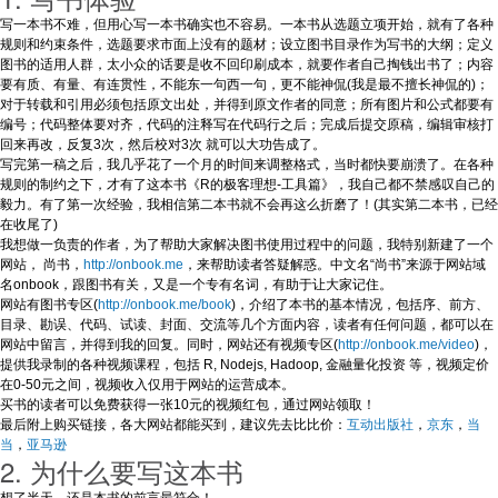
写一本书不难，但用心写一本书确实也不容易。一本书从选题立项开始，就有了各种
规则和约束条件，选题要求市面上没有的题材；设立图书目录作为写书的大纲；定义
图书的适用人群，太小众的话要是收不回印刷成本，就要作者自己掏钱出书了；内容
要有质、有量、有连贯性，不能东一句西一句，更不能神侃(我是最不擅长神侃的)；
对于转载和引用必须包括原文出处，并得到原文作者的同意；所有图片和公式都要有
编号；代码整体要对齐，代码的注释写在代码行之后；完成后提交原稿，编辑审核打
回来再改，反复3次，然后校对3次 就可以大功告成了。
写完第一稿之后，我几乎花了一个月的时间来调整格式，当时都快要崩溃了。在各种
规则的制约之下，才有了这本书《R的极客理想-工具篇》，我自己都不禁感叹自己的
毅力。有了第一次经验，我相信第二本书就不会再这么折磨了！(其实第二本书，已经
在收尾了)
我想做一负责的作者，为了帮助大家解决图书使用过程中的问题，我特别新建了一个
网站， 尚书，
http://onbook.me
，来帮助读者答疑解惑。中文名“尚书”来源于网站域
名onbook，跟图书有关，又是一个专有名词，有助于让大家记住。
网站有图书专区(
http://onbook.me/book
)，介绍了本书的基本情况，包括序、前方、
目录、勘误、代码、试读、封面、交流等几个方面内容，读者有任何问题，都可以在
网站中留言，并得到我的回复。同时，网站还有视频专区(
http://onbook.me/video
)，
提供我录制的各种视频课程，包括 R, Nodejs, Hadoop, 金融量化投资 等，视频定价
在0-50元之间，视频收入仅用于网站的运营成本。
买书的读者可以免费获得一张10元的视频红包，通过网站领取！
最后附上购买链接，各大网站都能买到，建议先去比比价：
互动出版社
，
京东
，
当
当
，
亚马逊
2. 为什么要写这本书