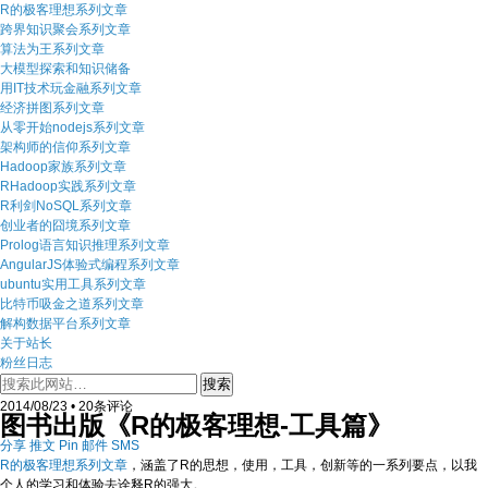
R的极客理想系列文章
跨界知识聚会系列文章
算法为王系列文章
大模型探索和知识储备
用IT技术玩金融系列文章
经济拼图系列文章
从零开始nodejs系列文章
架构师的信仰系列文章
Hadoop家族系列文章
RHadoop实践系列文章
R利剑NoSQL系列文章
创业者的囧境系列文章
Prolog语言知识推理系列文章
AngularJS体验式编程系列文章
ubuntu实用工具系列文章
比特币吸金之道系列文章
解构数据平台系列文章
关于站长
粉丝日志
2014/08/23 • 20条评论
图书出版《R的极客理想-工具篇》
分享
推文
Pin
邮件
SMS
R的极客理想系列文章
，涵盖了R的思想，使用，工具，创新等的一系列要点，以我
个人的学习和体验去诠释R的强大。