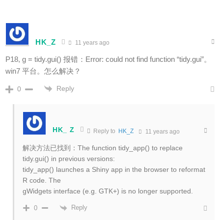
HK_Z
11 years ago
P18, g = tidy.gui() 报错：Error: could not find function “tidy.gui”。
win7 平台。怎么解决？
Reply
0
HK_ Z
Reply to
HK_Z
11 years ago
解决方法已找到：The function tidy_app() to replace
tidy.gui() in previous versions:
tidy_app() launches a Shiny app in the browser to reformat
R code. The
gWidgets interface (e.g. GTK+) is no longer supported.
Reply
0