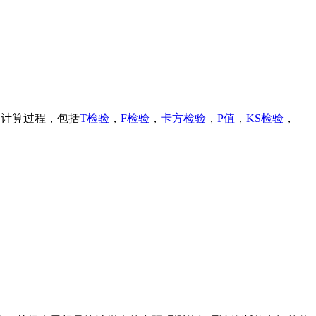
的计算过程，包括
T检验
，
F检验
，
卡方检验
，
P值
，
KS检验
，