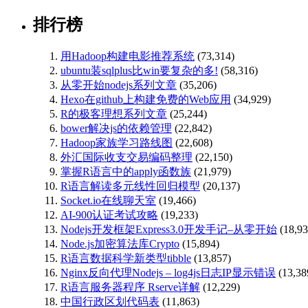
排行榜
用Hadoop构建电影推荐系统
(73,314)
ubuntu装sqlplus比win要复杂的多!
(58,316)
从零开始nodejs系列文章
(35,206)
Hexo在github上构建免费的Web应用
(34,929)
R的极客理想系列文章
(25,244)
bower解决js的依赖管理
(22,842)
Hadoop家族学习路线图
(22,608)
外汇国际收支交易编码整理
(22,150)
掌握R语言中的apply函数族
(21,979)
R语言解读多元线性回归模型
(20,137)
Socket.io在线聊天室
(19,466)
AI-900认证考试攻略
(19,233)
Nodejs开发框架Express3.0开发手记–从零开始
(18,93
Node.js加密算法库Crypto
(15,894)
R语言数据科学新类型tibble
(13,857)
Nginx反向代理Nodejs – log4js日志IP显示错误
(13,38
R语言服务器程序 Rserve详解
(12,229)
中国行政区划代码表
(11,863)