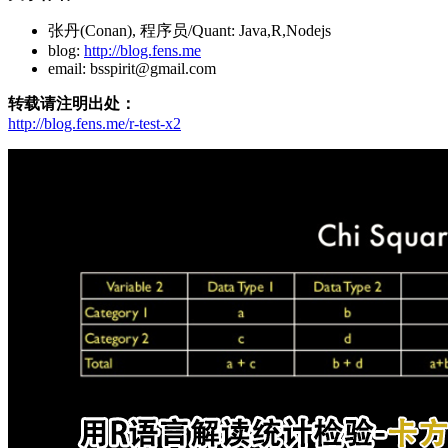
张丹(Conan), 程序员/Quant: Java,R,Nodejs
blog:
http://blog.fens.me
email: bsspirit@gmail.com
转载请注明出处：
http://blog.fens.me/r-test-x2