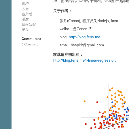
神，把R语言发挥到各个领域。让我们一起动
截距
方差
关于作者：
相关性
系数
张丹(Conan), 程序员R,Nodejs,Java
线性回归
weibo：@Conan_Z
统计
blog:
http://blog.fens.me
Comments:
6 Comments
email: bsspirit@gmail.com
转载请注明出处：
http://blog.fens.me/r-linear-regression/