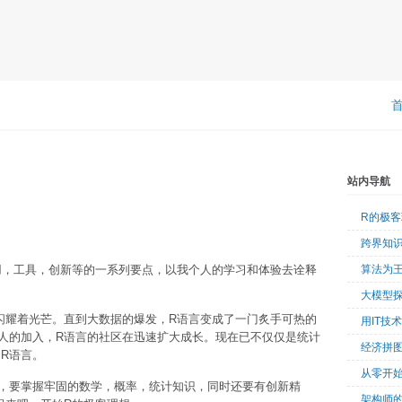
站内导航
R的极
跨界知
用，工具，创新等的一系列要点，以我个人的学习和体验去诠释
算法为
大模型
闪耀着光芒。直到大数据的爆发，R语言变成了一门炙手可热的
用IT技
人的加入，R语言的社区在迅速扩大成长。现在已不仅仅是统计
经济拼
R语言。
从零开始
，要掌握牢固的数学，概率，统计知识，同时还要有创新精
架构师