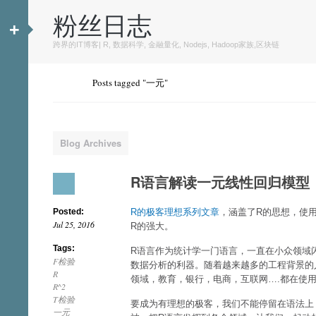
粉丝日志
+
跨界的IT博客| R, 数据科学, 金融量化, Nodejs, Hadoop家族,区块链
Posts tagged "一元"
Blog Archives
R语言解读一元线性回归模型
Posted:
R的极客理想系列文章
，涵盖了R的思想，使
Jul 25, 2016
R的强大。
Tags:
R语言作为统计学一门语言，一直在小众领域
F检验
数据分析的利器。随着越来越多的工程背景的
R
领域，教育，银行，电商，互联网….都在使用
R^2
T检验
要成为有理想的极客，我们不能停留在语法上
一元