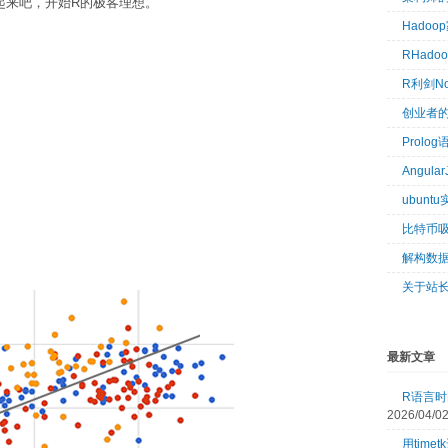
起来吧，开始R的极客理想。
Hado
RHad
R利剑N
创业者
Prol
Angul
ubun
比特币
解构数
关于站
最新文章
R语言时间
2026/04/0
用tim