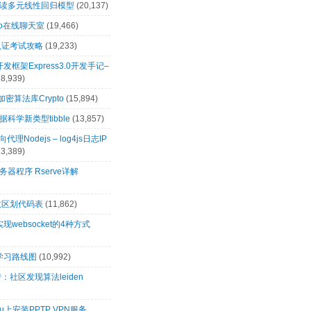
解读多元线性回归模型
(20,137)
t.io在线聊天室
(19,466)
0认证考试攻略
(19,233)
s开发框架Express3.0开发手记–
18,939)
s加密算法库Crypto
(15,894)
科学新类型tibble
(13,857)
向代理Nodejs – log4js日志IP
13,389)
务器程序 Rserve详解
政区划代码表
(11,862)
s实现websocket的4种方式
s学习路线图
(10,992)
：社区发现算法leiden
tu上安装PPTP VPN服务