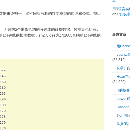
章
用R语言实现
数据来说明一元线性回归分析的数学模型的原理和公式。找出
on
R的极
数据，为锌的2个期货合约的分钟线的价格数据。数据集包括有3
最热文章
约的1分钟线的报价数据，zn2.Close为ZN1605合约的1分钟线的
用Had
ubuntu
(58,312)
从零开始
se

45

Hexo在
(34,929)
60

60

R的极
65

bower
90

80

Hado
70

外汇国
75

70

掌握R语
70
