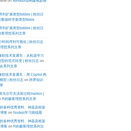
tine
on
用Hadoop构建电影推
列扩展类型tsibble | 粉丝日
数据科学新类型tibble
列扩展类型tsibble | 粉丝日
极客理想系列文章
k进行时间序列可视化 | 粉丝日志
客理想系列文章
微软微软技术直通车：从机器学习
模型的范式转变 | 粉丝日志
on
会系列文章
微软技术直通车：用 Copilot 构
型 | 粉丝日志
on
跨界知识
章
马尔可夫决策过程markov |
n
R的极客理想系列文章
的各种优秀资料、神器及框架
te博客
on
Nodejs学习路线图
的各种优秀资料、神器及框架
te博客
on
R的极客理想系列文