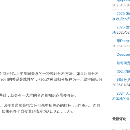
用open
2025/03/1
2025 Gl
在数据分析
2025
地
2025/03
用Dee
2025/02/2
Deeps
如何确
怎么理
是用来确定2个或2个以上变量间关系的一种统计分析方法。如果回归分析
且它们的关系是线性的，那么这种回归分析称为一元线性回归分
影响数
2025/01/2
2024
基础，就会有一大堆的名词和知识点需要介绍。
析落地的最
量。因变量通常是指实际问题中所关心的指标，用Y表示。而自
有多个自变量则表示为X1, X2, …, Xn。
最新评论