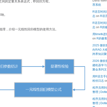
Dana Valen
 Xn 之间的定量关系表达式，即回归方程。
荐系统
R语言时间序
的影响。
志
on
R语言
R语言时间序
志
on
R的
梳理，介绍一元线性回归模型的使用方法。
用timet
on
R的极
2025 
向RAG 大
跨界知识聚
2026 微软
建机器学习模
聚会系列文
用R语言手搓
粉丝日志
o
程序员用到
整理 | Dot
程序员用到
整理 | Dot