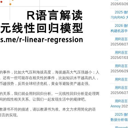
2026/03/2
2025
习向RAG
2026 
构建机器学
用R语言
2025/08/2
用R语言
2025/07/0
用R语言
2025/06/2
的事件，比如大气压和海拔高度，海拔越高大气压强越小；人
。还有一些可能存在相关性的事件，比如知识水平越高的人，
用R语言
币越强势，反而全球经济危机，黄金等避险资产越走强。
用R语言
2025/06/2
的关系，我们就会用到回归分析。一元线性回归分析是处理两
间的线性相关关系。让我们一起发现生活中的规律吧。
用R语
Annoy
202
教课书不符的描述，请以教课书为准。本文力求用简化的语
2025
语言的实现。
数据分析领