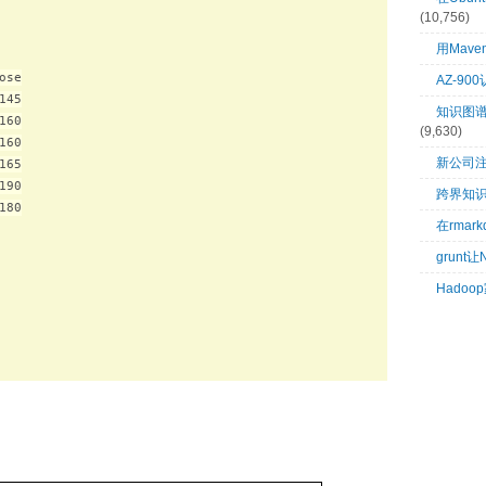
(10,756)
用Mave
se

AZ-9
45

知识图谱：
60

(9,630)
60

新公司
65

90

跨界知
80

在rma
grunt
Hado