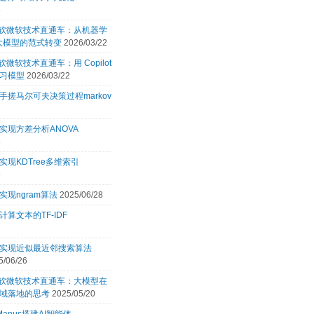
6
 微软微软技术直通车：从机器学
 大模型的范式转变
2026/03/22
微软微软技术直通车：用 Copilot
习模型
2026/03/22
手搓马尔可夫决策过程markov
7
实现方差分析ANOVA
3
实现KDTree多维索引
9
实现ngram算法
2025/06/28
计算文本的TF-IDF
7
言实现近似最近邻搜索算法
5/06/26
 微软微软技术直通车：大模型在
域落地的思考
2025/05/20