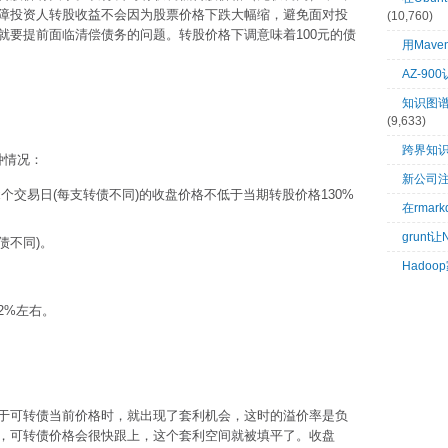
障投资人转股收益不会因为股票价格下跌大幅缩，避免面对投
(10,760)
就要提前面临清偿债务的问题。转股价格下调意味着100元的债
用Mave
AZ-9
知识图谱：
(9,633)
跨界知
种情况：
新公司
个交易日(每支转债不同)的收盘价格不低于当期转股价格130%
在rma
grunt
债不同)。
Hado
2%左右。
于可转债当前价格时，就出现了套利机会，这时的溢价率是负
，可转债价格会很快跟上，这个套利空间就被填平了。收盘