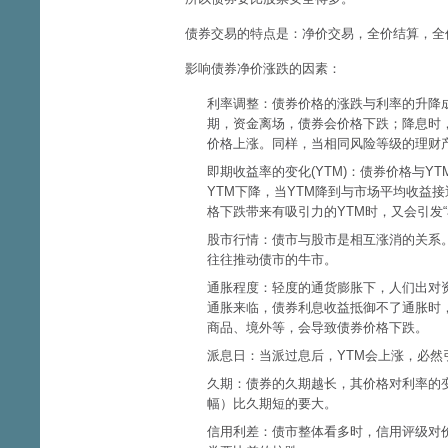
债券交易的特点是：净价交易，全价结算，全
影响债券净价涨跌的因素：
利率调整：债券价格的涨跌与利率的升降成
期，资金离场，债券会价格下跌；降息时，
价格上涨。同样，当相同风险等级的理财
即期收益率的变化(YTM)：债券价格与
YTM下降，当YTM降到与市场平均收益
格下跌带来有吸引力的YTM时，又会引发
股市行情：债市与股市是相互涨消的关系
往往推动债市的牛市。
通胀程度：轻度的通货膨胀下，人们出对
通胀来临，债券利息收益抵御不了通胀时
商品、境外等，会导致债券价格下跌。
派息日：当派过息后，YTM会上涨，必然
久期：债券的久期越长，其价格对利率的变
幅）比久期短的要大。
信用利差：债市整体看多时，信用评级对