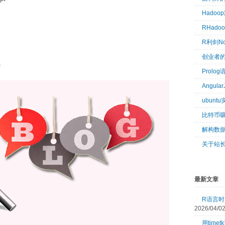
Hado
RHad
R利剑N
创业者
/
Prol
Angul
ubun
比特币
解构数
关于站
最新文章
R语言时间
2026/04/0
用tim