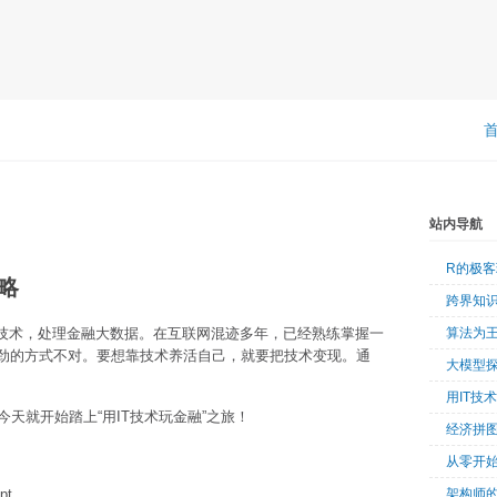
站内导航
R的极
略
跨界知
T技术，处理金融大数据。在互联网混迹多年，已经熟练掌握一
算法为
使劲的方式不对。要想靠技术养活自己，就要把技术变现。通
大模型
。
用IT技
天就开始踏上“用IT技术玩金融”之旅！
经济拼
从零开始
pt
架构师