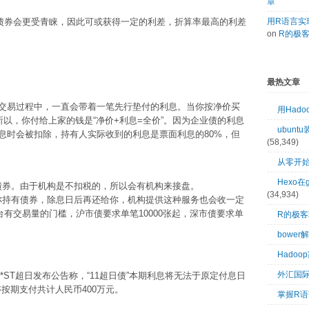
章
债券会更受青睐，因此可或获得一定的利差，折算率最高的利差
用R语言实现
on
R的极
最热文章
交易过程中，一直会带着一笔先行垫付的利息。当你按净价买
用Had
所以，你付给上家的钱是“净价+利息=全价”。因为企业债的利息
ubuntu
息时会被扣除，持有人实际收到的利息是票面利息的80%，但
(58,349)
从零开始
Hexo在
入债券。由于机构是不扣税的，所以会有机构来接盘。
(34,934)
代你持有债券，除息日后再还给你，机构提供这种服务也会收一定
台有交易量的门槛，沪市债要求单笔10000张起，深市债要求单
R的极
bower
Hado
外汇国
。*ST超日发布公告称，“11超日债”本期利息将无法于原定付息日
能够按期支付共计人民币400万元。
掌握R语