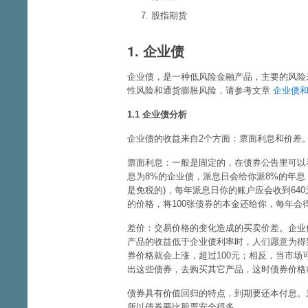
股指期货
1. 企业债
企业债，是一种低风险金融产品，主要的风险
性风险和通货膨胀风险，请参考文章
企业债
1.1 企业债分析
企业债的收益来自2个方面：票面利息和价差
票面利息：一般是固定的，在债券公告里可以看
息为8%的企业债，派息日会给你派8%的年息
是免税的)，每年派息日你的账户应会收到64
的价格，将100张债券的本金还给你，每年会得
差价：交易价格的变化造成的买卖价差。企业
产品的收益低于企业债利率时，人们愿意为得到
券价格就会上涨，超过100元；相反，当市
出这些债券，去购买其它产品，这时债券价格就
债券具有价值回归的特点，到期要还本付息。只
所以债券要比股票安全得多。