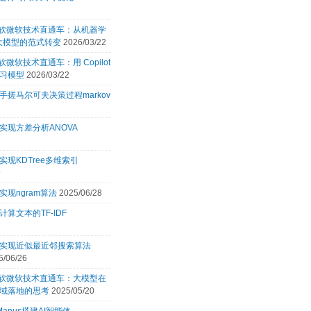
6
 微软微软技术直通车：从机器学
 大模型的范式转变
2026/03/22
微软微软技术直通车：用 Copilot
习模型
2026/03/22
手搓马尔可夫决策过程markov
7
实现方差分析ANOVA
3
实现KDTree多维索引
9
实现ngram算法
2025/06/28
计算文本的TF-IDF
7
言实现近似最近邻搜索算法
5/06/26
 微软微软技术直通车：大模型在
域落地的思考
2025/05/20