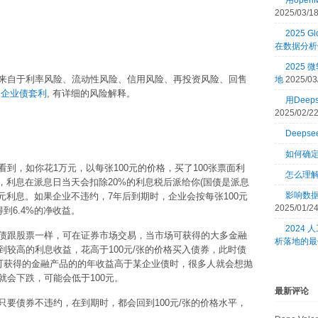
用open
2025/03/1
2025 Gl
在数据分析
2025
来自于利率风险、流动性风险、信用风险、再投资风险、回售
地
2025/03
和企业债套利
, 有详细的风险解释。
用Dee
2025/02/2
Deeps
。
如何确
到，如你花1万元，以每张100元的价格，买了100张票面利
怎么理
，利息在派息日当天会扣除20%的利息税后派给你(国债是派息
影响数
0元利息。如果企业不违约，7年后到期时，企业会按每张100元
2025/01/2
到6.4%的净收益。
2024
债跟股票一样，可在证券市场交易，当市场可获得的大多金融
析落地的最
较高的利息收益，花高于100元/张的价格买入债券，此时债
场可获得的金融产品的的年收益高于某企业债时，很多人就会想抛
会下跌，可能会低于100元。
最新评论
要债券不违约，在到期时，都会回到100元/张的价格水平，