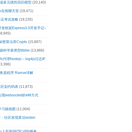
解读多元线性回归模型
(20,140)
t.io在线聊天室
(19,471)
0认证考试攻略
(19,235)
s开发框架Express3.0开发手记–
18,945)
s加密算法库Crypto
(15,897)
科学新类型tibble
(13,866)
向代理Nodejs – log4js日志IP
13,396)
务器程序 Rserve详解
政区划代码表
(11,873)
s实现websocket的4种方式
s学习路线图
(11,004)
：社区发现算法leiden
tu上安装PPTP VPN服务