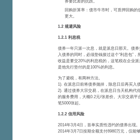
券要比差的抗跌。
回购折算率：债市牛市时，可质押回购的
更大。
1.2 规避风险
1.2.1 利息税
债券一年只派一次息，就是派息日那天。债券
入债券的同时，必须垫钱接过这个“利息包”，
收益是要交20%的利息税的，这笔税在企业派
是他先行垫付的是100%的利息。
为了避税，有两种方法。
1). 在派息日前将债券抛掉，除息日后再买
2). 通过债券大宗交易，在派息日当天机构
的服务费用，大概0.2元/张差价。大宗交易平
笔5000张起。
1.2.2 信用风险
2014年3月4日，首单实质性违约的债券出现
2014年3月7日按期全额支付8980万元，仅