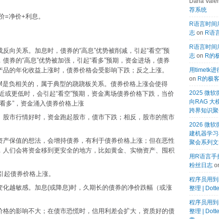
Dana Valen
荐系统
价=净价+利息。
R语言时间序
志
on
R语言
R语言时间序
反向关系。加息时，债券的“高息”优势被削减，引起“看空”预
志
on
R的
债券的“高息”优势被加强，引起“看多”预期，资金进场，债券
产品的年化收益上涨时，债券价格会受影响下跌；反之上涨。
用timet
on
R的极
YTM是负相关的，属于典型的跷跷板关系。债券价格上涨会使得
2025 
接近或更低时，会引起“看空”预期，资金离场债券价格下跌，当价
向RAG 大
“看多”，资金涌入债券价格上涨
跨界知识聚
。股市行情好时，资金跑起股市，债市下跌；相反，股市的熊市
2026 微软
建机器学习模
资产保值的想法，会增持债券，有利于债券价格上涨；但在恶性
聚会系列文
，人们会将资金移到更安全的地方，比如黄金、实物资产、囤积
用R语言手搓
粉丝日志
o
引起债券价格上涨。
程序员用到
化越敏感。加息(或降息)时，久期长的债券的净价跌幅（或涨
整理 | Dot
程序员用到
价格的影响不大；在债市恐慌时，信用利差会扩大，资质好的债
整理 | Dot