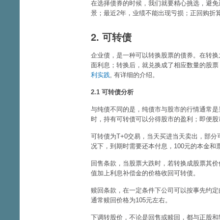
在选择债券的时候，我们就要精心挑选，避免违
景；最近2年，业绩不能出现亏损；正回购折
2. 可转债
企业债，是一种可以转换股票的债券。在转换
面利息；转换后，就兑换成了相应数量的股票
利实践
, 有详细的介绍。
2.1 可转债分析
与纯债不同的是，纯债市与股市的行情通常是
时，持有可转债可以分得股市的盈利；即便股
可转债为T+0交易，当天买进当天卖出，部
况下，到期时需要还本付息，100元的本金和
回售条款，当股票大跌时，若转换成股票其价值
值加上利息补偿金的价格收回可转债。
赎回条款，在一定条件下公司可以按事先约定
通常赎回价格为105元左右。
下调转股价，不论是回售或赎回，都与正股和