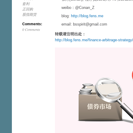
套利
weibo：@Conan_Z
正回购
股指期货
blog:
http://blog.fens.me
Comments:
email: bsspirit@gmail.com
0 Comments
转载请注明出处：
http://blog.fens.me/finance-arbitrage-strategy