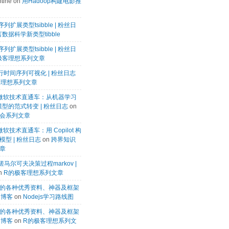
tine
on
用Hadoop构建电影推
列扩展类型tsibble | 粉丝日
数据科学新类型tibble
列扩展类型tsibble | 粉丝日
极客理想系列文章
k进行时间序列可视化 | 粉丝日志
客理想系列文章
微软微软技术直通车：从机器学习
模型的范式转变 | 粉丝日志
on
会系列文章
微软技术直通车：用 Copilot 构
型 | 粉丝日志
on
跨界知识
章
马尔可夫决策过程markov |
n
R的极客理想系列文章
的各种优秀资料、神器及框架
te博客
on
Nodejs学习路线图
的各种优秀资料、神器及框架
te博客
on
R的极客理想系列文