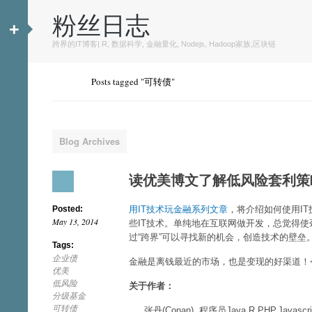
粉丝日志
+
跨界的IT博客| R, 数据科学, 金融量化, Nodejs, Hadoop家族,区块链
Posts tagged "可转债"
Blog Archives
读优美博文了解低风险套利策
Posted:
用IT技术玩金融系列文章
，将介绍如何使用I
May 13, 2014
些IT技术。单纯地在互联网做开发，总觉得
过“跨界”可以寻找新的机会，创造技术的壁垒
Tags:
企业债
金融是离钱最近的市场，也是变现的好渠道！今
优美
低风险
关于作者：
分级基金
可转债
张丹(Conan), 程序员Java,R,PHP,Javascri