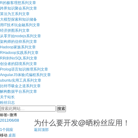
R的极客理想系列文章
跨界知识聚会系列文章
算法为王系列文章
大模型探索和知识储备
用IT技术玩金融系列文章
经济拼图系列文章
从零开始nodejs系列文章
架构师的信仰系列文章
Hadoop家族系列文章
RHadoop实践系列文章
R利剑NoSQL系列文章
创业者的囧境系列文章
Prolog语言知识推理系列文章
AngularJS体验式编程系列文章
ubuntu实用工具系列文章
比特币吸金之道系列文章
解构数据平台系列文章
关于站长
粉丝日志
标签› 微博
为什么要开发@晒粉丝应用！
2012/06/08
1个回应
返回顶部
移动
桌面