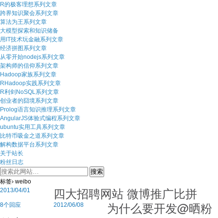
R的极客理想系列文章
跨界知识聚会系列文章
算法为王系列文章
大模型探索和知识储备
用IT技术玩金融系列文章
经济拼图系列文章
从零开始nodejs系列文章
架构师的信仰系列文章
Hadoop家族系列文章
RHadoop实践系列文章
R利剑NoSQL系列文章
创业者的囧境系列文章
Prolog语言知识推理系列文章
AngularJS体验式编程系列文章
ubuntu实用工具系列文章
比特币吸金之道系列文章
解构数据平台系列文章
关于站长
粉丝日志
标签› weibo
四大招聘网站 微博推广比拼
2013/04/01
为什么要开发@晒粉
8个回应
2012/06/08