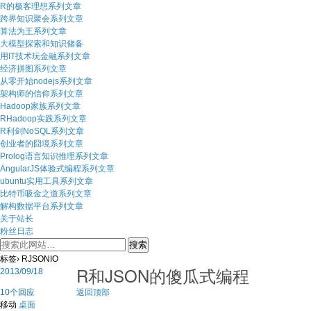
R的极客理想系列文章
跨界知识聚会系列文章
算法为王系列文章
大模型探索和知识储备
用IT技术玩金融系列文章
经济拼图系列文章
从零开始nodejs系列文章
架构师的信仰系列文章
Hadoop家族系列文章
RHadoop实践系列文章
R利剑NoSQL系列文章
创业者的囧境系列文章
Prolog语言知识推理系列文章
AngularJS体验式编程系列文章
ubuntu实用工具系列文章
比特币吸金之道系列文章
解构数据平台系列文章
关于站长
粉丝日志
标签› RJSONIO
R和JSON的傻瓜式编程
2013/09/18
10个回应
返回顶部
移动
桌面