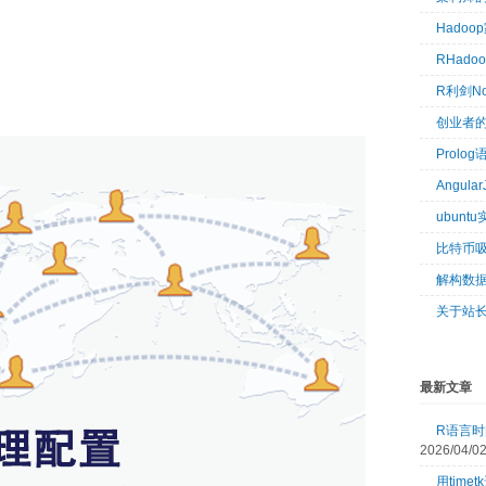
Hado
RHad
R利剑N
创业者
Prol
Angul
ubun
比特币
解构数
关于站
最新文章
R语言时间
2026/04/0
用tim