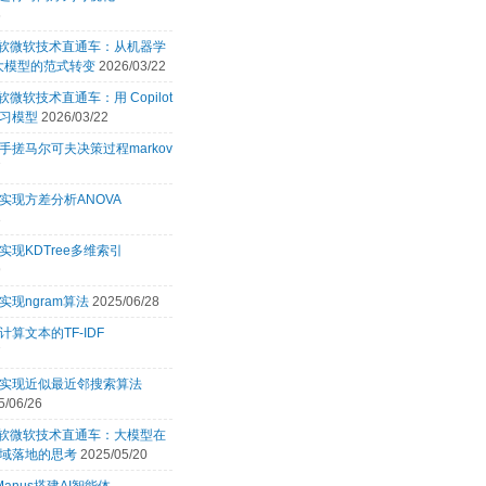
6
 微软微软技术直通车：从机器学
 大模型的范式转变
2026/03/22
微软微软技术直通车：用 Copilot
习模型
2026/03/22
手搓马尔可夫决策过程markov
7
实现方差分析ANOVA
3
实现KDTree多维索引
9
实现ngram算法
2025/06/28
计算文本的TF-IDF
7
言实现近似最近邻搜索算法
5/06/26
 微软微软技术直通车：大模型在
域落地的思考
2025/05/20