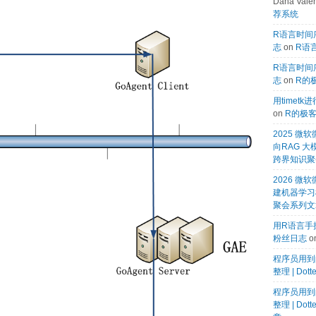
Dana Valen
荐系统
R语言时间序
志
on
R语言
R语言时间序
志
on
R的
用timet
on
R的极
2025 
向RAG 大
跨界知识聚
2026 微软
建机器学习模
聚会系列文
用R语言手搓
粉丝日志
o
程序员用到
整理 | Dot
程序员用到
整理 | Dot