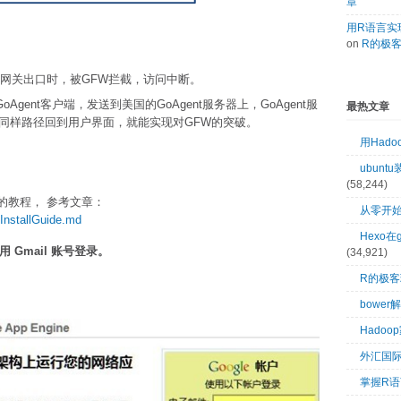
章
用R语言实现
on
R的极
国核心网关出口时，被GFW拦截，访问中断。
oAgent客户端，发送到美国的GoAgent服务器上，GoAgent服
最热文章
再沿同样路径回到用户界面，就能实现对GFW的突破。
用Had
ubuntu
(58,244)
多的教程， 参考文章：
从零开始
/InstallGuide.md
Hexo在
，用 Gmail 账号登录。
(34,921)
R的极
bower
Hado
外汇国
掌握R语