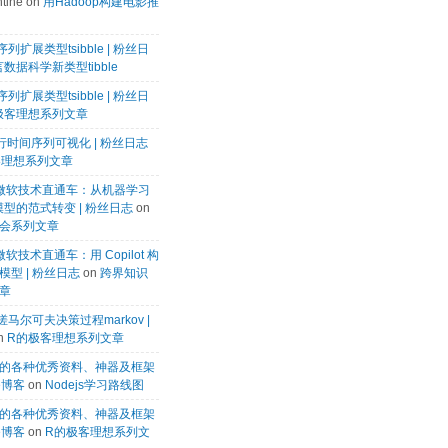
tine
on
用Hadoop构建电影推
列扩展类型tsibble | 粉丝日
数据科学新类型tibble
列扩展类型tsibble | 粉丝日
极客理想系列文章
k进行时间序列可视化 | 粉丝日志
客理想系列文章
微软微软技术直通车：从机器学习
模型的范式转变 | 粉丝日志
on
会系列文章
微软技术直通车：用 Copilot 构
型 | 粉丝日志
on
跨界知识
章
马尔可夫决策过程markov |
n
R的极客理想系列文章
的各种优秀资料、神器及框架
te博客
on
Nodejs学习路线图
的各种优秀资料、神器及框架
te博客
on
R的极客理想系列文