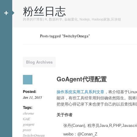
粉丝日志
+
跨界的IT博客| R, 数据科学, 金融量化, Nodejs, Hadoop家族,区块链
Posts tagged "SwitchyOmega"
Blog Archives
GoAgent代理配置
Posted:
操作系统实用工具系列文章
，将介绍基于Lin
Jan 11, 2015
能详，有些工具经常用到但确依然陌生。我将
把使用心得记录下来也便于自己的以后查找和
Tags:
chrome
关于作者
GAE
goagent
张丹(Conan), 程序员Java,R,PHP,Javascri
proxy
weibo：@Conan_Z
SwitchyOmega