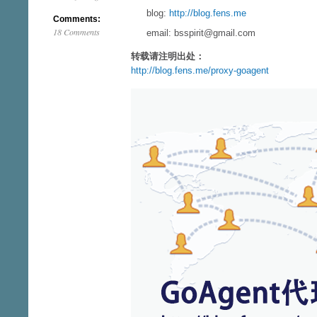
blog:
http://blog.fens.me
Comments:
18 Comments
email: bsspirit@gmail.com
转载请注明出处：
http://blog.fens.me/proxy-goagent