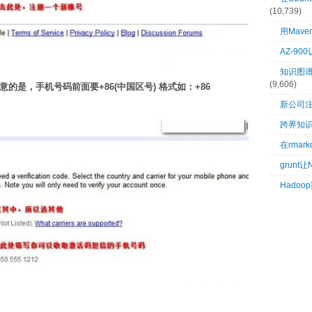
(10,739)
用Mave
AZ-9
知识图谱：
(9,606)
的是，手机号码前面要+86(中国区号) 格式如：+86
新公司
跨界知
在rma
grunt
Hado