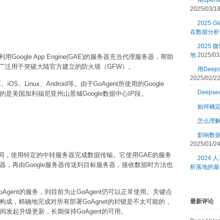
用open
2025/03/1
2025 Gl
在数据分析
2025
地
2025/03
用Google App Engine(GAE)的服务器充当代理服务器，帮助
广泛用于突破大陆官方建立的防火墙（GFW）。
用Dee
2025/02/2
iOS、Linux、Android等。由于GoAgent所使用的Google
Deeps
用的是美国加利福尼亚州山景城Google数据中心IP段。
如何确
怎么理
影响数
2025/01/2
本查同，使用特定的中转服务器完成数据传输。它使用GAE的服务
2024
务器，再由Google服务器传送到目标服务器，接收数据时方法也
析落地的最
gent的服务，到目前为止GoAgent仍可以正常使用。关键点
最新评论
构成，精确地完成对所有部署GoAgnet的封锁是不太可能的，
民间发起升级更新，长期保持GoAgent的可用。