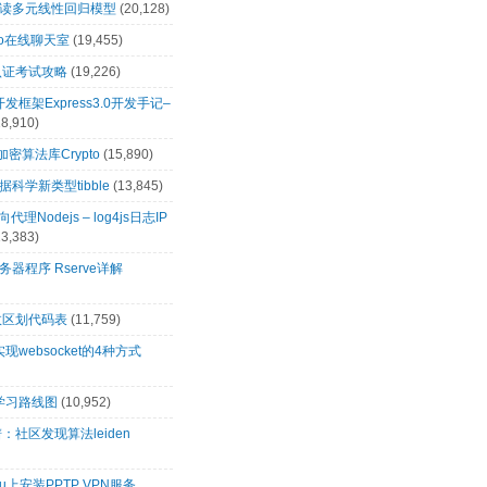
解读多元线性回归模型
(20,128)
t.io在线聊天室
(19,455)
0认证考试攻略
(19,226)
s开发框架Express3.0开发手记–
18,910)
s加密算法库Crypto
(15,890)
科学新类型tibble
(13,845)
向代理Nodejs – log4js日志IP
13,383)
务器程序 Rserve详解
政区划代码表
(11,759)
s实现websocket的4种方式
s学习路线图
(10,952)
：社区发现算法leiden
tu上安装PPTP VPN服务