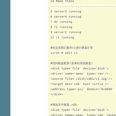
Id Name State

------------------------------------
5 server3 running

6 server4 running

7 d2 running

8 r1 running

9 server2 running

12 c1 running

#在这里我们要对c1进行硬盘扩容

virsh # edit c1

#找到硬盘配置(原来的系统硬盘)

<disk type='file' device='disk'>

<driver name='qemu' type='raw'/>

<source file='/disk/sdb1/c1.img'/>

<target dev='vda' bus='virtio'/>

<address type='pci' domain='0x0000' 
</disk>

#增加文件硬盘,vdb

<disk type='file' device='disk'>

<driver name='qemu' type='raw' cache