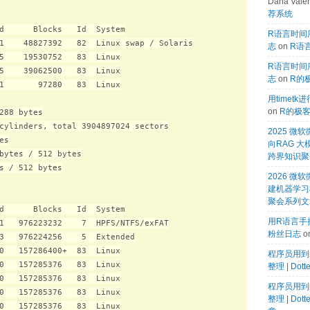
Dana Valen
荐系统
d      Blocks   Id  System

R语言时间序
1    48827392   82  Linux swap / Solaris

志
on
R语言
5    19530752   83  Linux

R语言时间序
5    39062500   83  Linux

志
on
R的
1       97280   83  Linux

用timet
on
R的极
288 bytes

cylinders, total 3904897024 sectors

2025 
s

向RAG 大
bytes / 512 bytes

跨界知识聚
s / 512 bytes

2026 微软
建机器学习模
聚会系列文
d      Blocks   Id  System

用R语言手搓
1   976223232    7  HPFS/NTFS/exFAT

粉丝日志
o
3   976224256    5  Extended

0   157286400+  83  Linux

程序员用到
0   157285376   83  Linux

整理 | Dot
0   157285376   83  Linux

程序员用到
0   157285376   83  Linux

整理 | Dot
0   157285376   83  Linux
