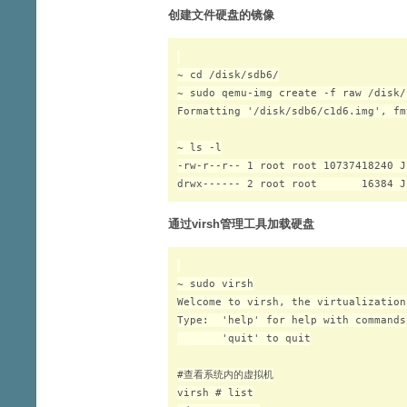
创建文件硬盘的镜像
~ cd /disk/sdb6/

~ sudo qemu-img create -f raw /disk/
Formatting '/disk/sdb6/c1d6.img', fm
~ ls -l

-rw-r--r-- 1 root root 10737418240 J
通过virsh管理工具加载硬盘
~ sudo virsh

Welcome to virsh, the virtualization
Type:  'help' for help with commands

       'quit' to quit

#查看系统内的虚拟机

virsh # list
