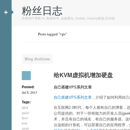
粉丝日志
+
跨界的IT博客| R, 数据科学, 金融量化, Nodejs, Hadoop家族,区块链
Posts tagged "vps"
Blog Archives
给KVM虚拟机增加硬盘
Posted:
自己搭建VPS系列文章
Jul 8, 2013
自己搭建VPS系列文章
，介绍了如何利用自己
Tags:
fdisk
在互联网2.0时代，每个人都有自己的博客
guest
公司提供的。对于一些有能力的开发人员(ge
host
术，并且有自己的域名，有自己的服务器。这时
kvm
台远程的计算机，可以部署自己的应用程序，
virsh