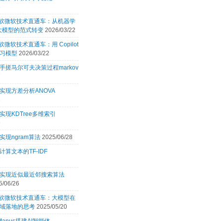
6
 微软微软技术直通车：从机器学
 大模型的范式转变
2026/03/22
微软微软技术直通车：用 Copilot
习模型
2026/03/22
手搓马尔可夫决策过程markov
7
实现方差分析ANOVA
3
实现KDTree多维索引
9
实现ngram算法
2025/06/28
计算文本的TF-IDF
7
言实现近似最近邻搜索算法
5/06/26
 微软微软技术直通车：大模型在
域落地的思考
2025/05/20