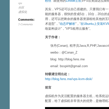
粉丝
” 就使用的
Linode主机
VPS在美国达拉斯
vps
分区
其实，VPS还可以自己搭建的。只要我们有一
虚拟化
能的服务器，很快的变成5台，10台，20台的
用，还可以把剩余的服务器资源租给其他的互
Comments:
术选型”，“
动态IP解析
”，“
在Ubuntu上安装
5 Comments
络架构设计”，“VPS租用云服务”。
关于作者：
张丹(Conan), 程序员Java,R,PHP,Javascri
weibo：@Conan_Z
blog: http://blog.fens.me
email: bsspirit@gmail.com
转载请注明出处：
http://blog.fens.me/vps-kvm-disk/
前言
虚拟机作为灵活配置的服务器主机，给系统运
配置，给了虚拟机非常强大的优势，是物理机