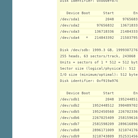
Disk identifier: 0x000efd7c

   Device Boot      Start         En
/dev/sda1            2048    9765683
/dev/sda2        97656832   13671833
/dev/sda3       136718336   21484333
/dev/sda4   *   214843392   21503795
Disk /dev/sdb: 1999.3 GB, 1999307276
255 heads, 63 sectors/track, 243068 
Units = sectors of 1 * 512 = 512 byte
Sector size (logical/physical): 512 
I/O size (minimum/optimal): 512 byte
Disk identifier: 0xf919a976

   Device Boot      Start         En
/dev/sdb1            2048  195244851
/dev/sdb2      1952448512  390489702
/dev/sdb5      1952450560  226702336
/dev/sdb6      2267025409  258159616
/dev/sdb7      2581598209  289616896
/dev/sdb8      2896171009  321074176
/dev/sdb9      3210743809  352531456