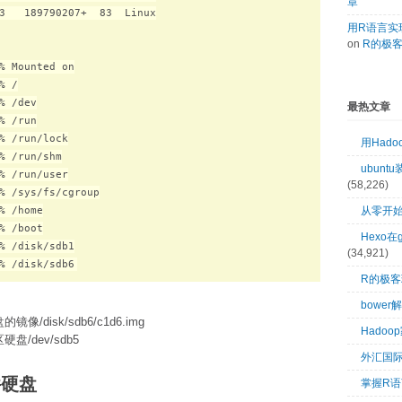
章
3   189790207+  83  Linux

用R语言实现
on
R的极
% Mounted on

 /

 /dev

最热文章
 /run

% /run/lock

用Had
% /run/shm

ubuntu
% /run/user

(58,226)
% /sys/fs/cgroup

% /home

从零开始
% /boot

Hexo在
% /disk/sdb1

(34,921)
R的极
bower
/disk/sdb6/c1d6.img
Hado
盘/dev/sdb5
外汇国
件硬盘
掌握R语