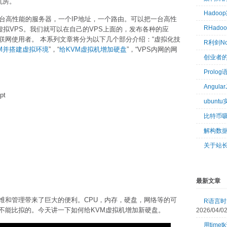
机房。
Hado
台高性能的服务器，一个IP地址，一个路由。可以把一台高性
RHad
虚拟VPS。我们就可以在自己的VPS上面的，发布各种的应
联网使用者。 本系列文章将分为以下几个部分介绍：“虚拟化技
R利剑N
KVM并搭建虚拟环境
”，“
给KVM虚拟机增加硬盘
”，“VPS内网的网
创业者
Prol
Angul
pt
ubun
比特币
解构数
关于站
最新文章
维和管理带来了巨大的便利。CPU，内存，硬盘，网络等的可
R语言时间
不能比拟的。今天讲一下如何给KVM虚拟机增加新硬盘。
2026/04/0
用tim