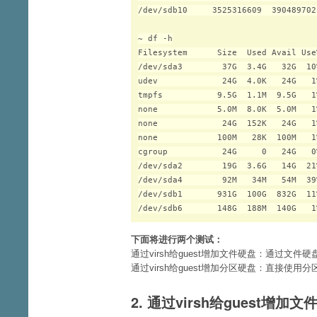
/dev/sdb10     3525316609  390489702
~ df -h

Filesystem      Size  Used Avail Use
/dev/sda3        37G  3.4G   32G  10%
udev             24G  4.0K   24G   1%
tmpfs           9.5G  1.1M  9.5G   1%
none            5.0M  8.0K  5.0M   1
none             24G  152K   24G   1
none            100M   28K  100M   1
cgroup           24G     0   24G   0
/dev/sda2        19G  3.6G   14G  21
/dev/sda4        92M   34M   54M  39
/dev/sdb1       931G  100G  832G  11
下面将进行两个测试：
通过virsh给guest增加文件硬盘：通过文件硬盘的镜像
通过virsh给guest增加分区硬盘：直接使用分区硬
2. 通过virsh给guest增加文