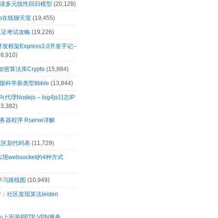
解读多元线性回归模型
(20,128)
t.io在线聊天室
(19,455)
0认证考试攻略
(19,226)
s开发框架Express3.0开发手记–
18,910)
s加密算法库Crypto
(15,884)
科学新类型tibble
(13,844)
向代理Nodejs – log4js日志IP
13,382)
务器程序 Rserve详解
政区划代码表
(11,729)
s实现websocket的4种方式
s学习路线图
(10,949)
：社区发现算法leiden
tu上安装PPTP VPN服务