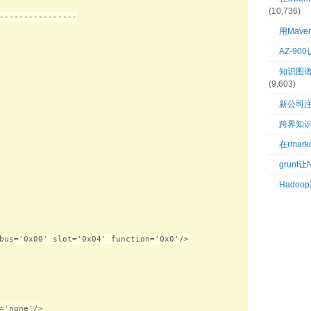
(10,736)
----------------

用Mave
AZ-9
知识图谱：
(9,603)
新公司
跨界知
在rma
grunt
Hado
bus='0x00' slot='0x04' function='0x0'/>

='none'/>
