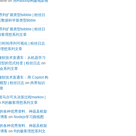
tine
on
用Hadoop构建电影推
列扩展类型tsibble | 粉丝日
数据科学新类型tibble
列扩展类型tsibble | 粉丝日
极客理想系列文章
k进行时间序列可视化 | 粉丝日志
客理想系列文章
微软微软技术直通车：从机器学习
模型的范式转变 | 粉丝日志
on
会系列文章
微软技术直通车：用 Copilot 构
型 | 粉丝日志
on
跨界知识
章
马尔可夫决策过程markov |
n
R的极客理想系列文章
的各种优秀资料、神器及框架
te博客
on
Nodejs学习路线图
的各种优秀资料、神器及框架
te博客
on
R的极客理想系列文