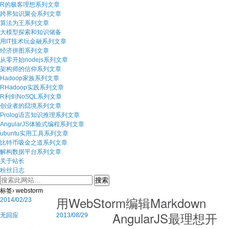
R的极客理想系列文章
跨界知识聚会系列文章
算法为王系列文章
大模型探索和知识储备
用IT技术玩金融系列文章
经济拼图系列文章
从零开始nodejs系列文章
架构师的信仰系列文章
Hadoop家族系列文章
RHadoop实践系列文章
R利剑NoSQL系列文章
创业者的囧境系列文章
Prolog语言知识推理系列文章
AngularJS体验式编程系列文章
ubuntu实用工具系列文章
比特币吸金之道系列文章
解构数据平台系列文章
关于站长
粉丝日志
标签› webstorm
用WebStorm编辑Markdown
2014/02/23
AngularJS最理想开
无回应
2013/08/29