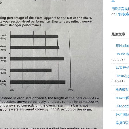
章
用R语言实现
on
R的极
最热文章
用Had
ubuntu
(58,359)
从零开始
Hexo在
(34,941)
R的极
bower
Hado
外汇国
掌握R语