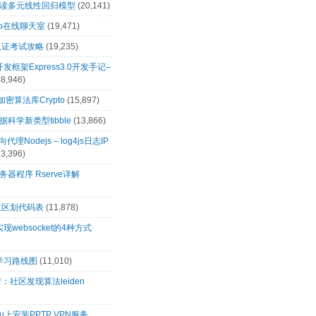
解读多元线性回归模型
(20,141)
t.io在线聊天室
(19,471)
0认证考试攻略
(19,235)
s开发框架Express3.0开发手记–
18,946)
s加密算法库Crypto
(15,897)
科学新类型tibble
(13,866)
向代理Nodejs – log4js日志IP
13,396)
务器程序 Rserve详解
政区划代码表
(11,878)
s实现websocket的4种方式
s学习路线图
(11,010)
：社区发现算法leiden
tu上安装PPTP VPN服务