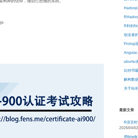
架构师的信仰，做自己想做的东西。
Hado
RHad
js
R利剑N
创业者
Prol
Angul
ubun
比特币
解构数
关于站
最新文章
R语言时间
2026/04/0
用tim