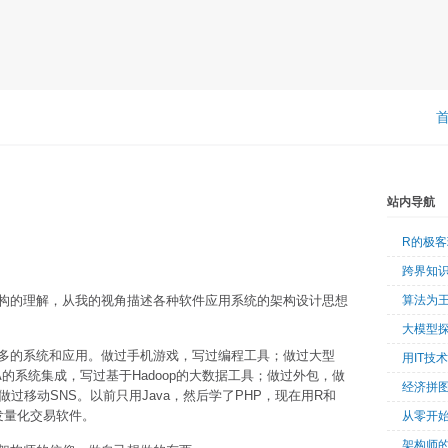
站内导航
R的极
跨界知
构的理解，从我的视角描述各种软件应用系统的架构设计思想
算法为
大模型
多的系统和应用。做过手机游戏，写过编程工具；做过大型
用IT技
A的系统集成，写过基于Hadoop的大数据工具；做过外包，做
经济拼
过移动SNS。以前只用Java，然后学了PHP，现在用R和
，研发量化交易软件。
从零开始
架构师