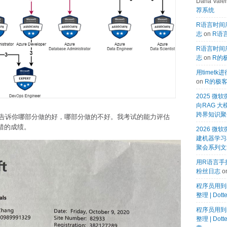
Dana Valen
荐系统
R语言时间序
志
on
R语言
R语言时间序
志
on
R的
用timet
on
R的极
2025 
向RAG 大
跨界知识聚
告诉你哪部分做的好，哪部分做的不好。我考试的能力评估
不错的成绩。
2026 微软
建机器学习模
聚会系列文
用R语言手搓
粉丝日志
o
程序员用到
整理 | Dot
程序员用到
整理 | Dot