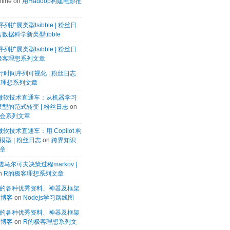
tine
on
用Hadoop构建电影推
列扩展类型tsibble | 粉丝日
数据科学新类型tibble
列扩展类型tsibble | 粉丝日
极客理想系列文章
k进行时间序列可视化 | 粉丝日志
客理想系列文章
微软微软技术直通车：从机器学习
模型的范式转变 | 粉丝日志
on
会系列文章
微软技术直通车：用 Copilot 构
型 | 粉丝日志
on
跨界知识
章
马尔可夫决策过程markov |
n
R的极客理想系列文章
的各种优秀资料、神器及框架
te博客
on
Nodejs学习路线图
的各种优秀资料、神器及框架
te博客
on
R的极客理想系列文