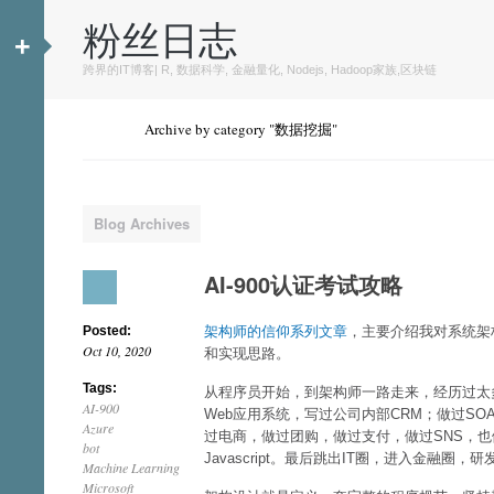
粉丝日志
+
跨界的IT博客| R, 数据科学, 金融量化, Nodejs, Hadoop家族,区块链
Archive by category "数据挖掘"
Blog Archives
AI-900认证考试攻略
Posted:
架构师的信仰系列文章
，主要介绍我对系统架
Oct 10, 2020
和实现思路。
Tags:
从程序员开始，到架构师一路走来，经历过太
AI-900
Web应用系统，写过公司内部CRM；做过SO
Azure
过电商，做过团购，做过支付，做过SNS，也做
bot
Javascript。最后跳出IT圈，进入金融圈
Machine Learning
Microsoft