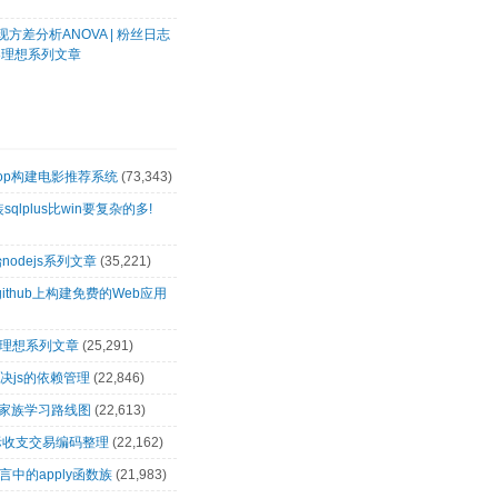
方差分析ANOVA | 粉丝日志
客理想系列文章
oop构建电影推荐系统
(73,343)
装sqlplus比win要复杂的多!
nodejs系列文章
(35,221)
github上构建免费的Web应用
客理想系列文章
(25,291)
解决js的依赖管理
(22,846)
op家族学习路线图
(22,613)
际收支交易编码整理
(22,162)
言中的apply函数族
(21,983)