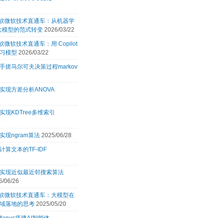
6
 微软微软技术直通车：从机器学
 大模型的范式转变
2026/03/22
微软微软技术直通车：用 Copilot
习模型
2026/03/22
手搓马尔可夫决策过程markov
7
实现方差分析ANOVA
3
实现KDTree多维索引
9
实现ngram算法
2025/06/28
计算文本的TF-IDF
7
言实现近似最近邻搜索算法
5/06/26
 微软微软技术直通车：大模型在
域落地的思考
2025/05/20