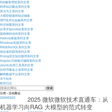
R的极客理想系列文章
跨界知识聚会系列文章
算法为王系列文章
大模型探索和知识储备
用IT技术玩金融系列文章
经济拼图系列文章
从零开始nodejs系列文章
架构师的信仰系列文章
Hadoop家族系列文章
RHadoop实践系列文章
R利剑NoSQL系列文章
创业者的囧境系列文章
Prolog语言知识推理系列文章
AngularJS体验式编程系列文章
ubuntu实用工具系列文章
比特币吸金之道系列文章
解构数据平台系列文章
关于站长
粉丝日志
分类 ›
活动聚会
2025 微软微软技术直通车：从
2026/03/22
机器学习向RAG 大模型的范式转变