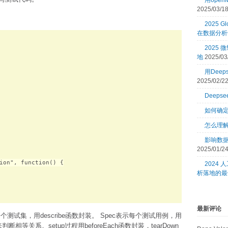
用open
2025/03/1
2025 Gl
在数据分析
2025
地
2025/03
用Dee
2025/02/2
Deeps
如何确
怎么理
影响数
2025/01/2
ion", function() {

2024
析落地的最
最新评论
测试集，用describe函数封装。 Spec表示每个测试用例，用
断相等关系。setup过程用beforeEach函数封装，tearDown