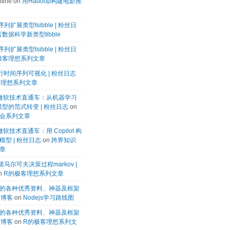
tine
on
用Hadoop构建电影推
列扩展类型tsibble | 粉丝日
数据科学新类型tibble
列扩展类型tsibble | 粉丝日
极客理想系列文章
k进行时间序列可视化 | 粉丝日志
客理想系列文章
微软微软技术直通车：从机器学习
模型的范式转变 | 粉丝日志
on
会系列文章
微软技术直通车：用 Copilot 构
型 | 粉丝日志
on
跨界知识
章
马尔可夫决策过程markov |
n
R的极客理想系列文章
的各种优秀资料、神器及框架
te博客
on
Nodejs学习路线图
的各种优秀资料、神器及框架
te博客
on
R的极客理想系列文