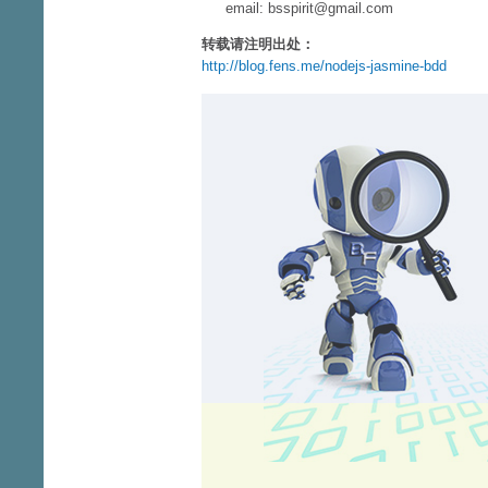
email: bsspirit@gmail.com
转载请注明出处：
http://blog.fens.me/nodejs-jasmine-bdd