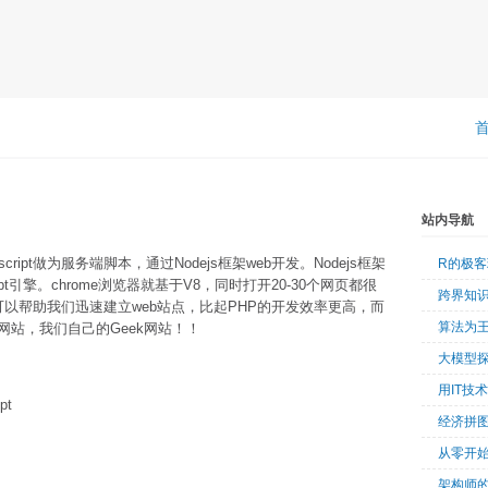
站内导航
cript做为服务端脚本，通过Nodejs框架web开发。Nodejs框架
R的极
pt引擎。chrome浏览器就基于V8，同时打开20-30个网页都很
跨界知
ss，可以帮助我们迅速建立web站点，比起PHP的开发效率更高，而
算法为
站，我们自己的Geek网站！！
大模型
用IT技
pt
经济拼
从零开始
架构师