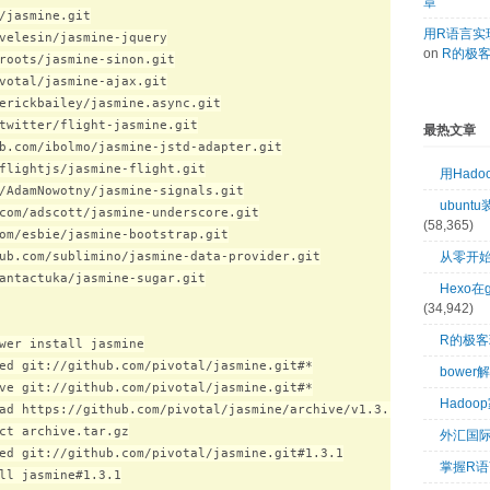
章
/jasmine.git

用R语言实现
velesin/jasmine-jquery

on
R的极
roots/jasmine-sinon.git

votal/jasmine-ajax.git

erickbailey/jasmine.async.git

twitter/flight-jasmine.git

最热文章
b.com/ibolmo/jasmine-jstd-adapter.git

flightjs/jasmine-flight.git

用Had
/AdamNowotny/jasmine-signals.git

ubuntu
com/adscott/jasmine-underscore.git

(58,365)
om/esbie/jasmine-bootstrap.git

ub.com/sublimino/jasmine-data-provider.git

从零开始
antactuka/jasmine-sugar.git

Hexo在
(34,942)
R的极
wer install jasmine

ed git://github.com/pivotal/jasmine.git#*

bower
ve git://github.com/pivotal/jasmine.git#*

Hado
ad https://github.com/pivotal/jasmine/archive/v1.3.1.tar.gz

ct archive.tar.gz

外汇国
ed git://github.com/pivotal/jasmine.git#1.3.1

掌握R语
ll jasmine#1.3.1
