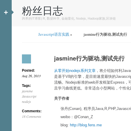
粉丝日志
+
跨界的IT博客| R, 数据科学, 金融量化, Nodejs, Hadoop家族,区块链
Javascript语言实践
»
jasmine行为驱动,测试先行
jasmine行为驱动,测试先行
Posted:
从零开始nodejs系列文章
，将介绍如何利Javas
Aug 26, 2013
是基于V8的引擎，是目前速度最快的Javascri
流畅。Nodejs标准的web开发框架Expre
Tags:
且学习曲线更低。非常适合小型网站，个性化网
jasmine
Javascript
关于作者
nodejs
张丹(Conan), 程序员Java,R,PHP,Javascri
Comments:
18 Comments
weibo：@Conan_Z
blog:
http://blog.fens.me