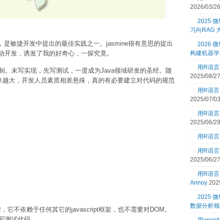
2026/03/2
2025
习向RAG
)测试驱动开发，是敏捷开发中提出的最佳实践之一。jasmine很有意思的提出
2026 
ment)行为驱动开发，诱发了我的好奇心，一探究竟。
构建机器学
用R语言
。未写实现，先写测试，一度成为Java领域研发的圣经。随
2025/08/2
码量越来越大，开发人员素质相差悬殊，真的有必要建立对代码的规范
用R语言
2025/07/0
用R语言
2025/06/2
用R语言
用R语言
2025/06/2
用R语
Annoy
202
2025
数据分析领
的框架，它不依赖于任何其它的javascript框架，也不需要对DOM。
写测试代码。