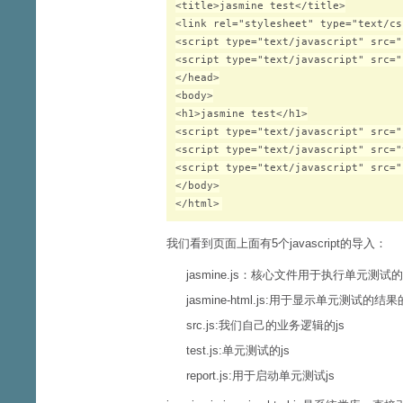
<title>jasmine test</title>

<link rel="stylesheet" type="text/cs
<script type="text/javascript" src="
<script type="text/javascript" src="
</head>

<body>

<h1>jasmine test</h1>

<script type="text/javascript" src="
<script type="text/javascript" src="
<script type="text/javascript" src="
</body>

我们看到页面上面有5个javascript的导入：
jasmine.js：核心文件用于执行单元测试
jasmine-html.js:用于显示单元测试的结
src.js:我们自己的业务逻辑的js
test.js:单元测试的js
report.js:用于启动单元测试js