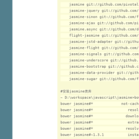
    jasmine git://github.com/pivotal
    jasmine-jquery git://github.com/
    jasmine-sinon git://github.com/f
    jasmine-ajax git://github.com/pi
    jasmine.async git://github.com/d
    flight-jasmine git://github.com/
    jasmine-jstd-adapter git://githu
    jasmine-flight git://github.com/
    jasmine-signals git://github.com
    jasmine-underscore git://github.
    jasmine-bootstrap git://github.c
    jasmine-data-provider git://gith
    jasmine-sugar git://github.com/f
#安装jasmine类库

~ D:\workspace\javascript\jasmine>bo
bower jasmine#*             not-cach
bower jasmine#*                resol
bower jasmine#*               downlo
bower jasmine#*                extra
bower jasmine#*               resolv
bower jasmine#~1.3.1           insta