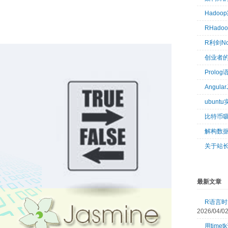
Hado
RHad
R利剑N
创业者
Prol
Angul
ubun
比特币
解构数
关于站
最新文章
R语言时间
2026/04/0
用tim