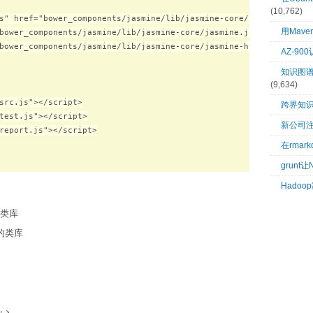
(10,762)
s" href="bower_components/jasmine/lib/jasmine-core/jasmine.css">

用Mave
bower_components/jasmine/lib/jasmine-core/jasmine.js"></script>

bower_components/jasmine/lib/jasmine-core/jasmine-html.js"></scri
AZ-9
知识图谱：
(9,634)
src.js"></script>

跨界知
test.js"></script>

新公司
report.js"></script>

在rma
grunt
Hado
的类库
果的类库