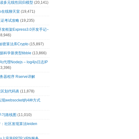
解读多元线性回归模型
(20,141)
t.io在线聊天室
(19,471)
0认证考试攻略
(19,235)
s开发框架Express3.0开发手记–
18,946)
s加密算法库Crypto
(15,897)
科学新类型tibble
(13,866)
向代理Nodejs – log4js日志IP
13,396)
务器程序 Rserve详解
政区划代码表
(11,878)
s实现websocket的4种方式
s学习路线图
(11,010)
：社区发现算法leiden
tu上安装PPTP VPN服务