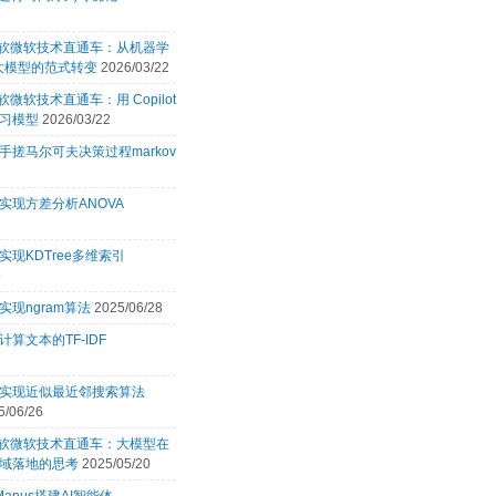
6
 微软微软技术直通车：从机器学
 大模型的范式转变
2026/03/22
微软微软技术直通车：用 Copilot
习模型
2026/03/22
手搓马尔可夫决策过程markov
7
实现方差分析ANOVA
3
实现KDTree多维索引
9
实现ngram算法
2025/06/28
计算文本的TF-IDF
7
言实现近似最近邻搜索算法
5/06/26
 微软微软技术直通车：大模型在
域落地的思考
2025/05/20