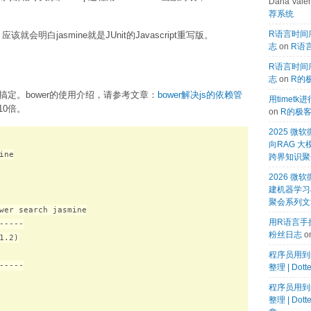
Dana Valen
荐系统
R语言时间序
就会明白jasmine就是JUnit的Javascript重写版。
志
on
R语言
R语言时间序
志
on
R的
一键搞定。bower的使用介绍，请参考文章：
bower解决js的依赖管
用timet
0倍。
on
R的极
2025 
向RAG 大
ne

跨界知识聚
2026 微软
建机器学习模
聚会系列文
wer search jasmine

用R语言手搓
----

粉丝日志
o
.2)

程序员用到
----

整理 | Dot
程序员用到
整理 | Dot