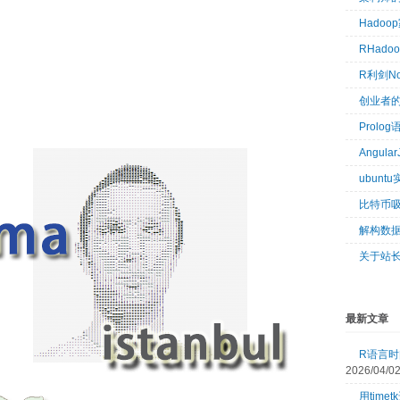
Hado
RHad
R利剑N
创业者
Prol
Angul
ubun
比特币
解构数
关于站
最新文章
R语言时间
2026/04/0
用tim