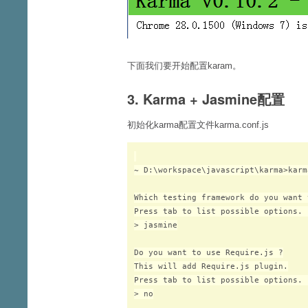
下面我们要开始配置karam。
3. Karma + Jasmine配置
初始化karma配置文件karma.conf.js
~ D:\workspace\javascript\karma>karma
Which testing framework do you want 
Press tab to list possible options. 
> jasmine

Do you want to use Require.js ?

This will add Require.js plugin.

Press tab to list possible options. 
> no
