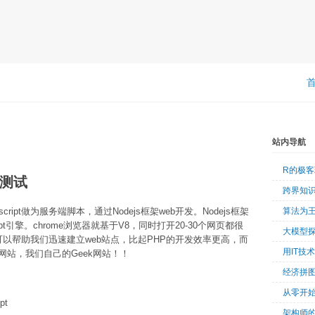
站内导航
R的极
元测试
跨界知
cript做为服务端脚本，通过Nodejs框架web开发。Nodejs框架
算法为
pt引擎。chrome浏览器就基于V8，同时打开20-30个网页都很
大模型
ss，可以帮助我们迅速建立web站点，比起PHP的开发效率更高，而
用IT技
站，我们自己的Geek网站！！
经济拼
从零开始
pt
架构师