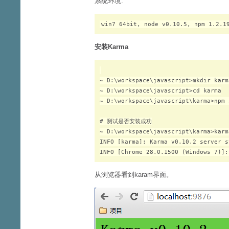
系统环境:
win7 64bit, node v0.10.5, npm 1.2.1
安装Karma
~ D:\workspace\javascript>mkdir karma
~ D:\workspace\javascript>cd karma

~ D:\workspace\javascript\karma>npm 
# 测试是否安装成功

~ D:\workspace\javascript\karma>karm
INFO [karma]: Karma v0.10.2 server s
从浏览器看到karam界面。