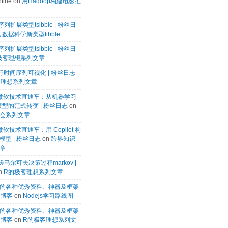
tine
on
用Hadoop构建电影推
列扩展类型tsibble | 粉丝日
数据科学新类型tibble
列扩展类型tsibble | 粉丝日
极客理想系列文章
k进行时间序列可视化 | 粉丝日志
客理想系列文章
微软微软技术直通车：从机器学习
模型的范式转变 | 粉丝日志
on
会系列文章
微软技术直通车：用 Copilot 构
型 | 粉丝日志
on
跨界知识
章
马尔可夫决策过程markov |
n
R的极客理想系列文章
的各种优秀资料、神器及框架
te博客
on
Nodejs学习路线图
的各种优秀资料、神器及框架
te博客
on
R的极客理想系列文