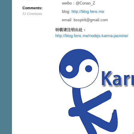
weibo：@Conan_Z
Comments:
blog:
http://blog.fens.me
51 Comments
email: bsspirit@gmail.com
转载请注明出处：
http://blog.fens.me/nodejs-karma-jasmine/