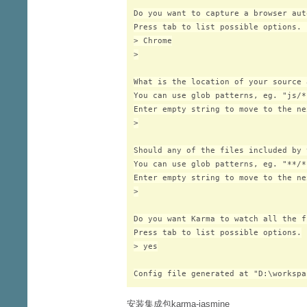
Do you want to capture a browser aut
Press tab to list possible options. 
> Chrome

>

What is the location of your source 
You can use glob patterns, eg. "js/*
Enter empty string to move to the ne
>

Should any of the files included by 
You can use glob patterns, eg. "**/*.
Enter empty string to move to the ne
>

Do you want Karma to watch all the f
Press tab to list possible options.

> yes

安装集成包karma-jasmine