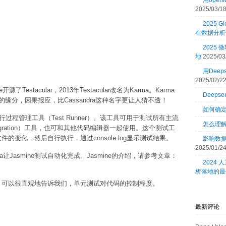
用open
2025/03/1
2025 Gl
在数据分析
2025
地
2025/03
用Dee
2025/02/2
e开源了Testacular，2013年Testacular改名为Karma。Karma
Deeps
分，因果报应，比Cassandra这种名字更让人猜不透！
如何确
t测试执行过程管理工具（Test Runner）。该工具可用于测试所有主流
怎么理
integration）工具，也可和其他代码编辑器一起使用。这个测试工
件的变化，然后自行执行，通过console.log显示测试结果。
影响数
2025/01/2
a让Jasmine测试自动化完成。Jasmine的介绍，请参考文章：
2024
析落地的最
工具，可以很直观地告诉我们，单元测试对代码的控制程度。
最新评论