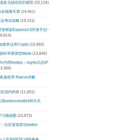
解读多元线性回归模型
(20,134)
t.io在线聊天室
(19,461)
0认证考试攻略
(19,231)
s开发框架Express3.0开发手记–
18,914)
s加密算法库Crypto
(15,893)
科学新类型tibble
(13,848)
向代理Nodejs – log4js日志IP
13,386)
务器程序 Rserve详解
政区划代码表
(11,801)
s实现websocket的4种方式
s学习路线图
(10,973)
：社区发现算法leiden
tu上安装PPTP VPN服务