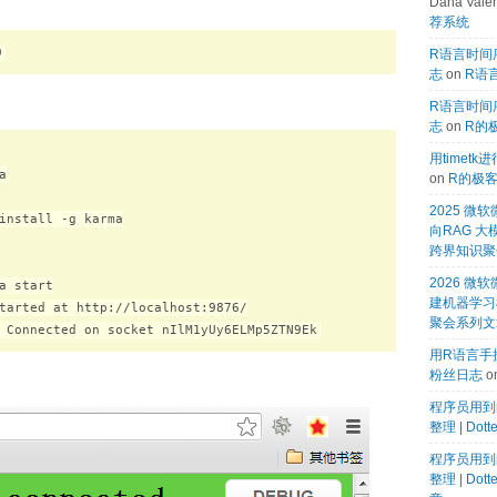
Dana Valen
荐系统
9
R语言时间序
志
on
R语言
R语言时间序
志
on
R的
用timet


on
R的极
2025 
install -g karma

向RAG 大
跨界知识聚
2026 微软
a start

建机器学习模
tarted at http://localhost:9876/

聚会系列文
用R语言手搓
粉丝日志
o
程序员用到
整理 | Dot
程序员用到
整理 | Dot