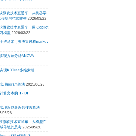
6
 微软微软技术直通车：从机器学
 大模型的范式转变
2026/03/22
微软微软技术直通车：用 Copilot
习模型
2026/03/22
手搓马尔可夫决策过程markov
7
实现方差分析ANOVA
3
实现KDTree多维索引
9
实现ngram算法
2025/06/28
计算文本的TF-IDF
7
言实现近似最近邻搜索算法
5/06/26
 微软微软技术直通车：大模型在
域落地的思考
2025/05/20