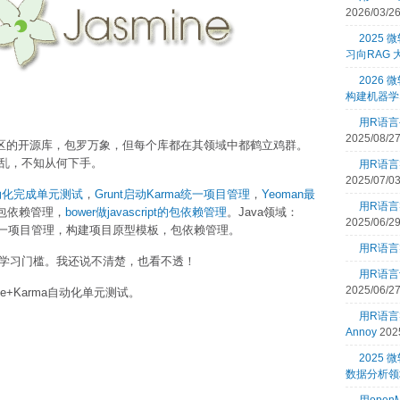
2026/03/2
2025
习向RAG
2026 
构建机器学
用R语言
2025/08/2
Boss 三大社区的开源库，包罗万象，但每个库都在其领域中都鹤立鸡群。
缭乱，不知从何下手。
用R语言
2025/07/0
自动化完成单元测试
，
Grunt启动Karma统一项目管理
，
Yeoman最
用R语言
s的包依赖管理，
bower做javascript的包依赖管理
。Java领域：
2025/06/2
试，统一项目管理，构建项目原型模板，包依赖管理。
用R语言
们的学习门槛。我还说不清楚，也看不透！
用R语言
2025/06/2
e+Karma自动化单元测试。
用R语
Annoy
202
2025
数据分析领