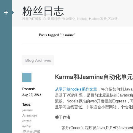
粉丝日志
+
跨界的IT博客| R, 数据科学, 金融量化, Nodejs, Hadoop家族,区块链
Posts tagged "jasmine"
Blog Archives
Karma和Jasmine自动化单
Posted:
从零开始nodejs系列文章
，将介绍如何利Javas
Aug 27, 2013
是基于V8的引擎，是目前速度最快的Javascri
流畅。Nodejs标准的web开发框架Expre
Tags:
且学习曲线更低。非常适合小型网站，个性化网
jasmine
Javascript
关于作者
karma
nodejs
张丹(Conan), 程序员Java,R,PHP,Javascri
自动化测试