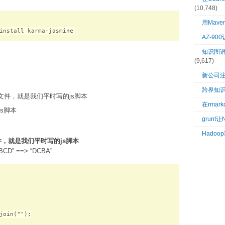
(10,748)
用Mave
AZ-9
知识图谱：
(9,617)
新公司
跨界知
文件，就是我们平时写的js脚本
在rma
js脚本
grunt
Hado
件，就是我们平时写的js脚本
 ==> “DCBA”
join("");
