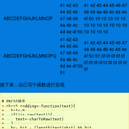
41 42 43
41 42 43 44 45 46 47
44 45 46
48 49 4a 4b 4c 4d 4e
ABCDEFGHIJKLMNOP
47 48 49
4f 50 10 10 10 10 10
4a 4b 4c
10 10 10 10 10 10 10
4d 4e 4f 50
10 10 10 10
41 42 43
41 42 43 44 45 46 47
44 45 46
48 49 4a 4b 4c 4d 4e
47 48 49
ABCDEFGHIJKLMNOPQ
4f 50 51 0f 0f 0f 0f 0f
4a 4b 4c
0f 0f 0f 0f 0f 0f 0f 0f 0f
4d 4e 4f 50
0f
51
接下来，自己写个函数进行实现
# PKCS5填充

> pkcs5_padding<-function(text){

+   bit<-8

+   if(!is.raw(text)){

+     text<-charToRaw(text)

+   }

+   b<- bit - (length(text)+bit) %% bit
