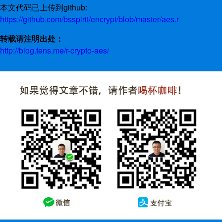
本文代码已上传到github:
https://github.com/bsspirit/encrypt/blob/master/aes.r
转载请注明出处：
http://blog.fens.me/r-crypto-aes/