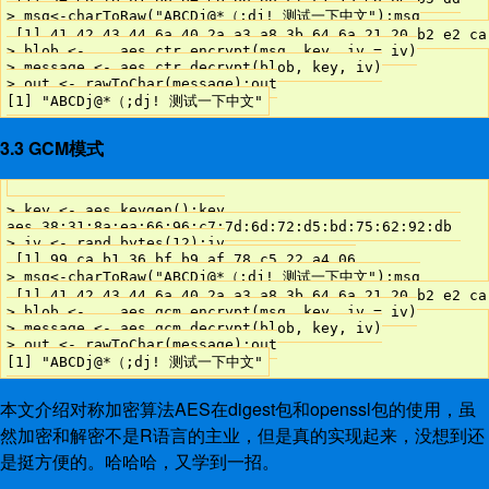
> msg<-charToRaw("ABCDj@*（;dj! 测试一下中文");msg

 [1] 41 42 43 44 6a 40 2a a3 a8 3b 64 6a 21 20 b2 e2 ca
> blob <-    aes_ctr_encrypt(msg, key, iv = iv)

> message <- aes_ctr_decrypt(blob, key, iv)

> out <- rawToChar(message);out

3.3 GCM模式
> key <- aes_keygen();key

aes 38:31:8a:ea:66:96:c7:7d:6d:72:d5:bd:75:62:92:db 

> iv <- rand_bytes(12);iv

 [1] 99 ca b1 36 bf b9 af 78 c5 22 a4 06

> msg<-charToRaw("ABCDj@*（;dj! 测试一下中文");msg

 [1] 41 42 43 44 6a 40 2a a3 a8 3b 64 6a 21 20 b2 e2 ca
> blob <-    aes_gcm_encrypt(msg, key, iv = iv)

> message <- aes_gcm_decrypt(blob, key, iv)

> out <- rawToChar(message);out

本文介绍对称加密算法AES在digest包和openssl包的使用，虽
然加密和解密不是R语言的主业，但是真的实现起来，没想到还
是挺方便的。哈哈哈，又学到一招。