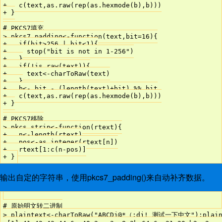
+   c(text,as.raw(rep(as.hexmode(b),b)))

+ }

# PKCS7填充

> pkcs7_padding<-function(text,bit=16){

+   if(bit>256 | bit<1){

+     stop("bit is not in 1-256")

+   }

+   if(!is.raw(text)){

+     text<-charToRaw(text)

+   }

+   b<- bit - (length(text)+bit) %% bit

+   c(text,as.raw(rep(as.hexmode(b),b)))

+ }

# PKCS7移除

> pkcs_strip<-function(rtext){

+   n<-length(rtext)

+   pos<-as.integer(rtext[n])

+   rtext[1:c(n-pos)]

输出自定的字符串，使用pkcs7_padding()来自动补齐数据。
# 原始明文转二进制

> plaintext<-charToRaw("ABCDj@*（;dj! 测试一下中文");plaint