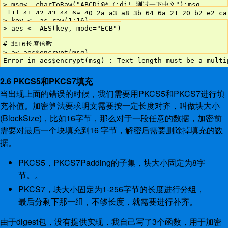
> msg<- charToRaw("ABCDj@*（;dj! 测试一下中文");msg

 [1] 41 42 43 44 6a 40 2a a3 a8 3b 64 6a 21 20 b2 e2 ca
> key <- as.raw(1:16)

> aes <- AES(key, mode="ECB")

# 非16长度倍数

> a<-aes$encrypt(msg)

2.6 PKCS5和PKCS7填充
当出现上面的错误的时候，我们需要用PKCS5和PKCS7进行填
充补值。加密算法要求明文需要按一定长度对齐，叫做块大小
(BlockSize)，比如16字节，那么对于一段任意的数据，加密前
需要对最后一个块填充到16 字节，解密后需要删除掉填充的数
据。
PKCS5，PKCS7Padding的子集，块大小固定为8字
节。。
PKCS7，块大小固定为1-256字节的长度进行分组，
最后分剩下那一组，不够长度，就需要进行补齐。
由于digest包，没有提供实现，我自己写了3个函数，用于加密