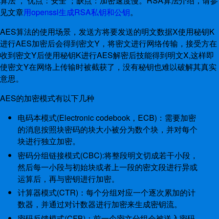
算法 ， 优点：安全 ；缺点：加密速度慢。RSA算法介绍，请参
见文章
用openssl生成RSA私钥和公钥
。
AES算法的使用场景，发送方将要发送的明文数据X使用秘钥K
进行AES加密后会得到密文Y，将密文进行网络传输，接受方在
收到密文Y后使用秘钥K进行AES解密后技能得到明文X,这样即
使密文Y在网络上传输时被截获了，没有秘钥也难以破解其真实
意思。
AES的加密模式有以下几种
电码本模式(Electronic codebook，ECB)：需要加密
的消息按照块密码的块大小被分为数个块，并对每个
块进行独立加密。
密码分组链接模式(CBC):将整段明文切成若干小段，
然后每一小段与初始块或者上一段的密文段进行异或
运算后，再与密钥进行加密。
计算器模式(CTR)：每个分组对应一个逐次累加的计
数器，并通过对计数器进行加密来生成密钥流。
密码反馈模式(CFB)：前一个密文分组会被送入密码