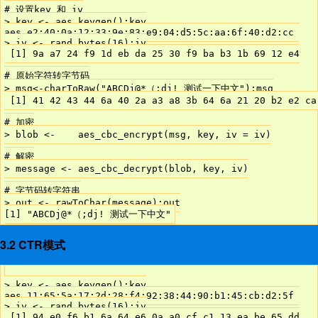
# 设置key 和 iv

> key <- aes_keygen();key

aes e2:40:0a:12:33:9e:83:e9:04:d5:5c:aa:6f:40:d2:cc 

> iv <- rand_bytes(16);iv

 [1] 9a a7 24 f9 1d eb da 25 30 f9 ba b3 1b 69 12 e4

# 原始字符转字节码

> msg<-charToRaw("ABCDj@*（;dj! 测试一下中文");msg

 [1] 41 42 43 44 6a 40 2a a3 a8 3b 64 6a 21 20 b2 e2 ca
# 加密

> blob <-    aes_cbc_encrypt(msg, key, iv = iv)

# 解密

> message <- aes_cbc_decrypt(blob, key, iv)

# 字节码转字符串

> out <- rawToChar(message);out

3.2 CTR模式
> key <- aes_keygen();key

aes 11:65:5a:17:2d:28:f4:92:38:44:90:b1:45:cb:d2:5f 

> iv <- rand_bytes(16);iv

 [1] 94 e0 f6 b1 6a 64 e6 0a a0 cf c1 13 ea be 65 dd
