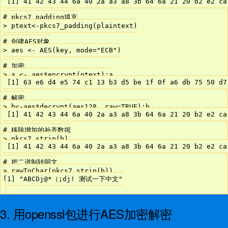
 [1] 41 42 43 44 6a 40 2a a3 a8 3b 64 6a 21 20 b2 e2 ca
# pkcs7_padding填充

> ptext<-pkcs7_padding(plaintext)

# 创建AES对象

> aes <- AES(key, mode="ECB")

# 加密

> a <- aes$encrypt(ptext);a

 [1] 63 e6 d4 e5 74 c1 13 b3 d5 be 1f 0f a6 db 75 50 d7
# 解密

> b<-aes$decrypt(aes128, raw=TRUE);b

 [1] 41 42 43 44 6a 40 2a a3 a8 3b 64 6a 21 20 b2 e2 ca
# 移除增加的补齐数据

> pkcs7_strip(b)

 [1] 41 42 43 44 6a 40 2a a3 a8 3b 64 6a 21 20 b2 e2 ca
# 把二进制转明文

> rawToChar(pkcs7_strip(b))

[1] "ABCDj@*（;dj! 测试一下中文"

3. 用openssl包进行AES加密解密