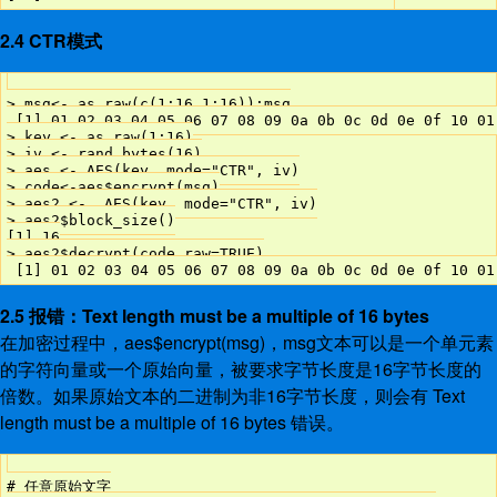
2.4 CTR模式
> msg<- as.raw(c(1:16,1:16));msg

 [1] 01 02 03 04 05 06 07 08 09 0a 0b 0c 0d 0e 0f 10 01
> key <- as.raw(1:16)

> iv <- rand_bytes(16)

> aes <- AES(key, mode="CTR", iv)

> code<-aes$encrypt(msg)

> aes2 <-  AES(key, mode="CTR", iv)

> aes2$block_size()

[1] 16

> aes2$decrypt(code,raw=TRUE)

2.5 报错：Text length must be a multiple of 16 bytes
在加密过程中，aes$encrypt(msg)，msg文本可以是一个单元素
的字符向量或一个原始向量，被要求字节长度是16字节长度的
倍数。如果原始文本的二进制为非16字节长度，则会有 Text
length must be a multiple of 16 bytes 错误。
# 任意原始文字
