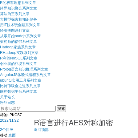
R的极客理想系列文章
跨界知识聚会系列文章
算法为王系列文章
大模型探索和知识储备
用IT技术玩金融系列文章
经济拼图系列文章
从零开始nodejs系列文章
架构师的信仰系列文章
Hadoop家族系列文章
RHadoop实践系列文章
R利剑NoSQL系列文章
创业者的囧境系列文章
Prolog语言知识推理系列文章
AngularJS体验式编程系列文章
ubuntu实用工具系列文章
比特币吸金之道系列文章
解构数据平台系列文章
关于站长
粉丝日志
标签› PKCS7
R语言进行AES对称加密
2022/11/22
2个回应
返回顶部
移动
桌面