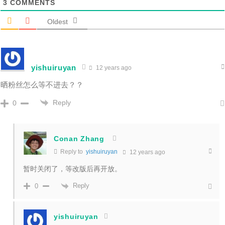
3
COMMENTS
Oldest
yishuiruyan
12 years ago
晒粉丝怎么等不进去？？
Reply
0
Conan Zhang
Reply to
yishuiruyan
12 years ago
暂时关闭了，等改版后再开放。
Reply
0
yishuiruyan