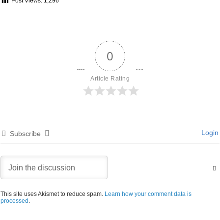
Post Views:
1,296
0
Article Rating
Login
Subscribe
This site uses Akismet to reduce spam.
Learn how your comment data is
processed
.