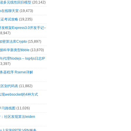
解读多元线性回归模型
(20,142)
t.io在线聊天室
(19,473)
0认证考试攻略
(19,235)
s开发框架Express3.0开发手记–
18,947)
s加密算法库Crypto
(15,897)
科学新类型tibble
(13,870)
向代理Nodejs – log4js日志IP
13,397)
务器程序 Rserve详解
政区划代码表
(11,882)
s实现websocket的4种方式
s学习路线图
(11,026)
：社区发现算法leiden
tu上安装PPTP VPN服务