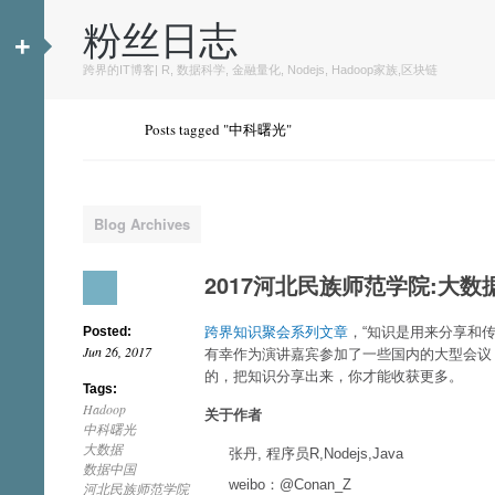
粉丝日志
+
跨界的IT博客| R, 数据科学, 金融量化, Nodejs, Hadoop家族,区块链
Posts tagged "中科曙光"
Blog Archives
2017河北民族师范学院:大
Posted:
跨界知识聚会系列文章
，“知识是用来分享和
Jun 26, 2017
有幸作为演讲嘉宾参加了一些国内的大型会议
的，把知识分享出来，你才能收获更多。
Tags:
Hadoop
关于作者
中科曙光
大数据
张丹, 程序员R,Nodejs,Java
数据中国
weibo：@Conan_Z
河北民族师范学院