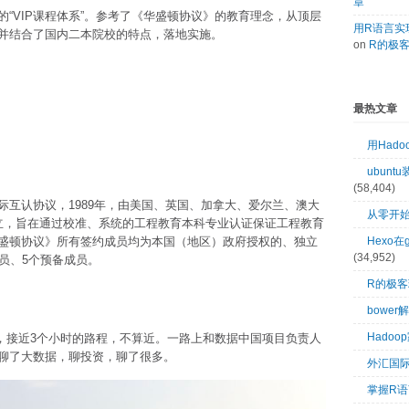
章
“VIP课程体系”。参考了《华盛顿协议》的教育理念，从顶层
用R语言实现
并结合了国内二本院校的特点，落地实施。
on
R的极
最热文章
用Had
ubuntu
(58,404)
互认协议，1989年，由美国、英国、加拿大、爱尔兰、澳大
从零开始
立，旨在通过校准、系统的工程教育本科专业认证保证工程教育
盛顿协议》所有签约成员均为本国（地区）政府授权的、独立
Hexo在
(34,952)
员、5个预备成员。
R的极
bower
Hado
承德，接近3个小时的路程，不算近。一路上和数据中国项目负责人
聊了大数据，聊投资，聊了很多。
外汇国
掌握R语