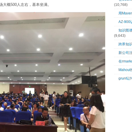
大概500人左右，基本坐满。
(10,768)
用Mave
AZ-9
知识图谱：
(9,643)
跨界知
新公司
在rma
Mahou
grunt