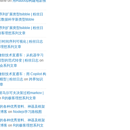
tine
on
用Hadoop构建电影推
列扩展类型tsibble | 粉丝日
数据科学新类型tibble
列扩展类型tsibble | 粉丝日
极客理想系列文章
k进行时间序列可视化 | 粉丝日志
客理想系列文章
微软微软技术直通车：从机器学习
模型的范式转变 | 粉丝日志
on
会系列文章
微软技术直通车：用 Copilot 构
型 | 粉丝日志
on
跨界知识
章
马尔可夫决策过程markov |
n
R的极客理想系列文章
的各种优秀资料、神器及框架
te博客
on
Nodejs学习路线图
的各种优秀资料、神器及框架
te博客
on
R的极客理想系列文