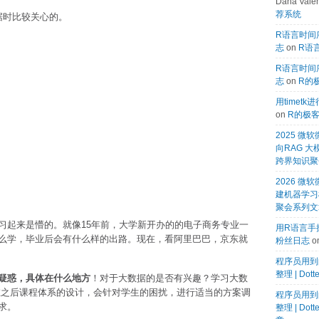
Dana Valen
荐系统
据时比较关心的。
R语言时间序
志
on
R语言
R语言时间序
志
on
R的
用timet
on
R的极
2025 
向RAG 大
跨界知识聚
2026 微软
建机器学习模
聚会系列文
习起来是懵的。就像15年前，大学新开办的的电子商务专业一
用R语言手搓
么学，毕业后会有什么样的出路。现在，看阿里巴巴，京东就
粉丝日志
o
程序员用到
整理 | Dot
疑惑，具体在什么地方
！对于大数据的是否有兴趣？学习大数
在之后课程体系的设计，会针对学生的困扰，进行适当的方案调
程序员用到
求。
整理 | Dot