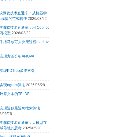
6
 微软微软技术直通车：从机器学
 大模型的范式转变
2026/03/22
微软微软技术直通车：用 Copilot
习模型
2026/03/22
手搓马尔可夫决策过程markov
7
实现方差分析ANOVA
3
实现KDTree多维索引
9
实现ngram算法
2025/06/28
计算文本的TF-IDF
7
言实现近似最近邻搜索算法
5/06/26
 微软微软技术直通车：大模型在
域落地的思考
2025/05/20