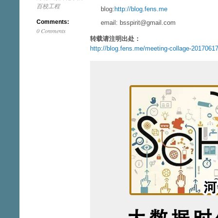
百校工程
blog:
http://blog.fens.me
Comments:
email: bsspirit@gmail.com
0 Comments
转载请注明出处：
http://blog.fens.me/meeting-collage-2017061