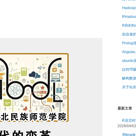
Hado
RHad
R利剑N
7
创业者
Prol
Angul
ubun
比特币
解构数
关于站
最新文章
R语言时间
2026/04/0
用tim