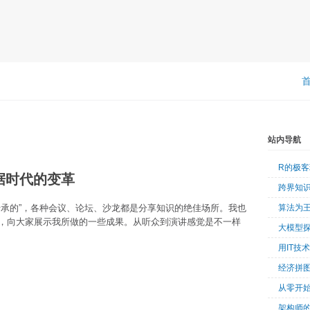
站内导航
R的极
数据时代的变革
跨界知
传承的”，各种会议、论坛、沙龙都是分享知识的绝佳场所。我也
算法为
，向大家展示我所做的一些成果。从听众到演讲感觉是不一样
大模型
用IT技
经济拼
从零开始
架构师