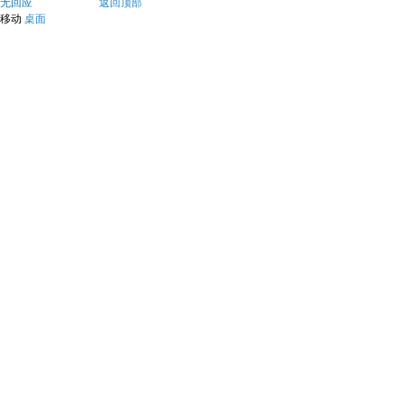
无回应
返回顶部
移动
桌面