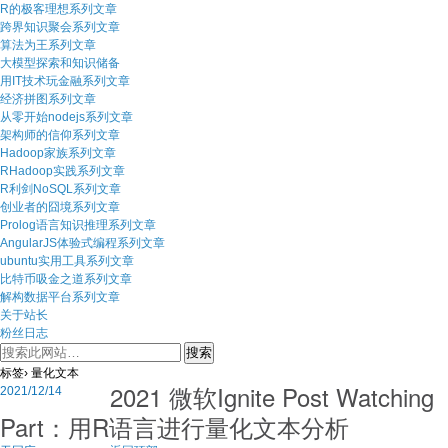
R的极客理想系列文章
跨界知识聚会系列文章
算法为王系列文章
大模型探索和知识储备
用IT技术玩金融系列文章
经济拼图系列文章
从零开始nodejs系列文章
架构师的信仰系列文章
Hadoop家族系列文章
RHadoop实践系列文章
R利剑NoSQL系列文章
创业者的囧境系列文章
Prolog语言知识推理系列文章
AngularJS体验式编程系列文章
ubuntu实用工具系列文章
比特币吸金之道系列文章
解构数据平台系列文章
关于站长
粉丝日志
标签› 量化文本
2021 微软Ignite Post Watching
2021/12/14
Part：用R语言进行量化文本分析