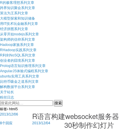
R的极客理想系列文章
跨界知识聚会系列文章
算法为王系列文章
大模型探索和知识储备
用IT技术玩金融系列文章
经济拼图系列文章
从零开始nodejs系列文章
架构师的信仰系列文章
Hadoop家族系列文章
RHadoop实践系列文章
R利剑NoSQL系列文章
创业者的囧境系列文章
Prolog语言知识推理系列文章
AngularJS体验式编程系列文章
ubuntu实用工具系列文章
比特币吸金之道系列文章
解构数据平台系列文章
关于站长
粉丝日志
标签› html5
R语言构建websocket服务器
2013/12/06
30秒制作幻灯片
8个回应
2013/12/04