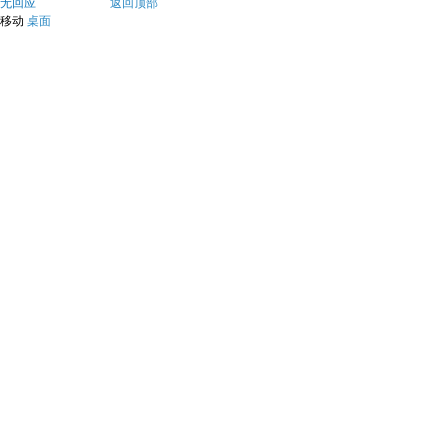
无回应
返回顶部
移动
桌面