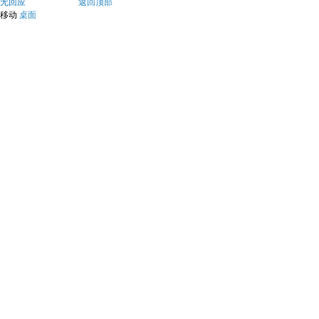
无回应
返回顶部
移动
桌面