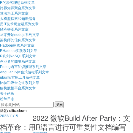
R的极客理想系列文章
跨界知识聚会系列文章
算法为王系列文章
大模型探索和知识储备
用IT技术玩金融系列文章
经济拼图系列文章
从零开始nodejs系列文章
架构师的信仰系列文章
Hadoop家族系列文章
RHadoop实践系列文章
R利剑NoSQL系列文章
创业者的囧境系列文章
Prolog语言知识推理系列文章
AngularJS体验式编程系列文章
ubuntu实用工具系列文章
比特币吸金之道系列文章
解构数据平台系列文章
关于站长
粉丝日志
标签› officedown
2022 微软Build After Party：文
2022/11/15
档革命：用R语言进行可重复性文档编写