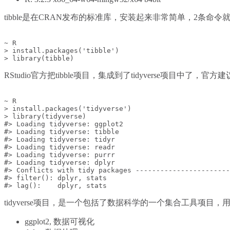
tibble是在CRAN发布的标准库，安装起来非常简单，2条命令
~ R

> install.packages('tibble')

RStudio官方把tibble项目，集成到了tidyverse项目中了
~ R

> install.packages('tidyverse')

> library(tidyverse)

#> Loading tidyverse: ggplot2

#> Loading tidyverse: tibble

#> Loading tidyverse: tidyr

#> Loading tidyverse: readr

#> Loading tidyverse: purrr

#> Loading tidyverse: dplyr

#> Conflicts with tidy packages -----------------------
#> filter(): dplyr, stats

tidyverse项目，是一个包括了数据科学的一个集合工具
ggplot2, 数据可视化