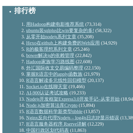
排行榜
用Hadoop构建电影推荐系统
(73,314)
ubuntu装sqlplus比win要复杂的多!
(58,322)
从零开始nodejs系列文章
(35,208)
Hexo在github上构建免费的Web应用
(34,929)
R的极客理想系列文章
(25,246)
bower解决js的依赖管理
(22,842)
Hadoop家族学习路线图
(22,608)
外汇国际收支交易编码整理
(22,150)
掌握R语言中的apply函数族
(21,979)
R语言解读多元线性回归模型
(20,137)
Socket.io在线聊天室
(19,466)
AI-900认证考试攻略
(19,233)
Nodejs开发框架Express3.0开发手记–从零开始
(18,94
Node.js加密算法库Crypto
(15,894)
R语言数据科学新类型tibble
(13,857)
Nginx反向代理Nodejs – log4js日志IP显示错误
(13,38
R语言服务器程序 Rserve详解
(12,229)
中国行政区划代码表
(11,863)