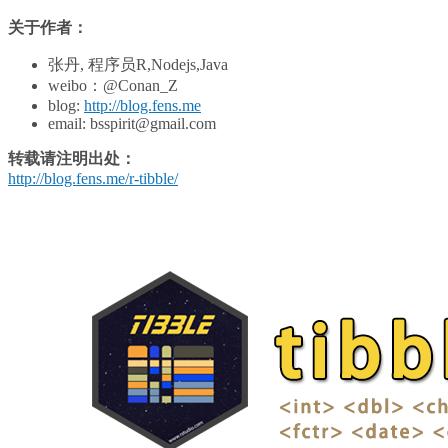
关于作者：
张丹, 程序员R,Nodejs,Java
weibo：@Conan_Z
blog:
http://blog.fens.me
email: bsspirit@gmail.com
转载请注明出处：
http://blog.fens.me/r-tibble/