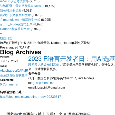
AZ-900认证考试攻略
(9,713)
知识图谱：最短路径算法Dijkstra
(9,630)
新公司注册流程
(9,082)
跨界知识聚会系列文章
(9,075)
在rmarkdown中编写数学公式
(8,995)
grunt让Nodejs规范起来
(8,970)
Hadoop家族系列文章
(8,963)
+
粉丝日志
跨界的IT博客| R, 数据科学, 金融量化, Nodejs, Hadoop家族,区块链
Posts tagged "CAPM"
Blog Archives
2023 R语言开发者日：用AI
Posted:
Jun 17, 2023
跨界知识聚会系列文章
，“知识是用来分享和传承的”，各种会
Tags:
来，你才能收获更多。
AI
alpha
beta
CAPM
R
关于作者
基金
投资组合
收益率
张丹，数据分析师/程序员/Quant: R,Java,Nodejs
Comments:
blog:
http://fens.me
0 Comments
email: bsspirit@gmail.com
转载请注明出处：
http://blog.fens.me/meeting-r-dev-20230617