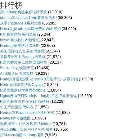
排行榜
用Hadoop构建电影推荐系统
(73,310)
ubuntu装sqlplus比win要复杂的多!
(58,306)
从零开始nodejs系列文章
(35,205)
Hexo在github上构建免费的Web应用
(34,929)
R的极客理想系列文章
(25,244)
bower解决js的依赖管理
(22,842)
Hadoop家族学习路线图
(22,607)
外汇国际收支交易编码整理
(22,147)
掌握R语言中的apply函数族
(21,979)
R语言解读多元线性回归模型
(20,137)
Socket.io在线聊天室
(19,466)
AI-900认证考试攻略
(19,233)
Nodejs开发框架Express3.0开发手记–从零开始
(18,939)
Node.js加密算法库Crypto
(15,894)
R语言数据科学新类型tibble
(13,854)
Nginx反向代理Nodejs – log4js日志IP显示错误
(13,389)
R语言服务器程序 Rserve详解
(12,229)
中国行政区划代码表
(11,858)
Nodejs实现websocket的4种方式
(11,685)
Nodejs学习路线图
(10,990)
知识图谱：社区发现算法leiden
(10,781)
在Ubuntu上安装PPTP VPN服务
(10,755)
用Maven构建Hadoop项目
(9,916)